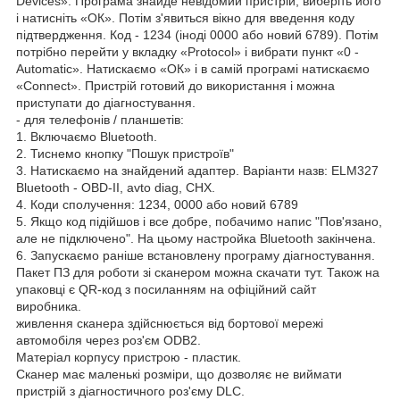
Devices». Програма знайде невідомий пристрій, виберіть його
і натисніть «ОК». Потім з'явиться вікно для введення коду
підтвердження. Код - 1234 (іноді 0000 або новий 6789). Потім
потрібно перейти у вкладку «Protocol» і вибрати пункт «0 -
Automatic». Натискаємо «ОК» і в самій програмі натискаємо
«Connect». Пристрій готовий до використання і можна
приступати до діагностування.
- для телефонів / планшетів:
1. Включаємо Bluetooth.
2. Тиснемо кнопку "Пошук пристроїв"
3. Натискаємо на знайдений адаптер. Варіанти назв: ELM327
Bluetooth - OBD-II, avto diag, CHX.
4. Коди сполучення: 1234, 0000 або новий 6789
5. Якщо код підійшов і все добре, побачимо напис "Пов'язано,
але не підключено". На цьому настройка Bluetooth закінчена.
6. Запускаємо раніше встановлену програму діагностування.
Пакет ПЗ для роботи зі сканером можна скачати тут. Також на
упаковці є QR-код з посиланням на офіційний сайт
виробника.
живлення сканера здійснюється від бортової мережі
автомобіля через роз'єм ODB2.
Матеріал корпусу пристрою - пластик.
Сканер має маленькі розміри, що дозволяє не виймати
пристрій з діагностичного роз'єму DLC.