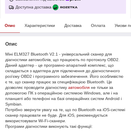
Доступна доставка
Опис
Характеристики
Доставка
Оплата
Умови п
Опис
Міні ELM327 Bluetooth V2.1 - універсальний сканер для
діагностики автомобілів, що працюють по протоколу OBD2.
Даний адаптер - це програмно-апаратний комплекс, що
складається з адаптера для підключення до діагностичного
роз'єму OBD2 і програмного забезпечення. Його особливістю
є те, що сканер працює за специфікацією Bluetooth. Це
дозволяє проводити діагностику
автомобіля
не тільки за
допомогою ПК з операційною системою Windows, але і на
планшеті або телефоні на базі операційних систем Android і
Symbian.
Потрібно звернути увагу на те, що по Bluetooth на iOS-системі
сканер працювати не буде. Для iOS, рекомендується
використовувати Wi-Fi-сканери.
Програми діагностики виконують такі функції: