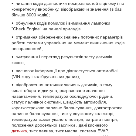
читання кодів діагностики несправностей в цілому і по
конкретному виробнику, відображаючи значення (в базі
більше 3000 кодів);
обнуління кодів помилок і вимикання лампочки
"Check Engine" на панелі приладів
отримання збережених значень поточних параметрів
роботи системи управління на момент виникнення кодів
несправностей;
зчитування і перегляд результатів тесту датчиків
кисню;
висновок інформації про діагностується автомобілі
(VIN-коду і калібрувальних даних);
відображення поточних значень датчиків, в тому
числі: обороти двигуна, розраховане значення
навантаження, температура охолоджуючої рідини,
статус паливної системи, швидкість автомобіля,
короткострокове паливне балансування, довгострокове
паливне балансування, тиск у впускному колекторі,
температура всмоктуваного повітря, витрата повітря,
положення дросельної заслінки , дані кисневого
датчика
, тиск палива, тиск масла, система EVAP,