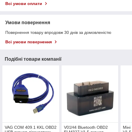
Всі умови оплати
Умови повернення
Повернення товару впродовж 30 днів за домовленістю
Всі умови повернення
Подібні товари компанії
VAG COM 409.1 KKL OBD2
V01H4 Bluetooth OBD2
Міні
USB сканер діагностики
ELM327 V1.5 сканер
V1.5