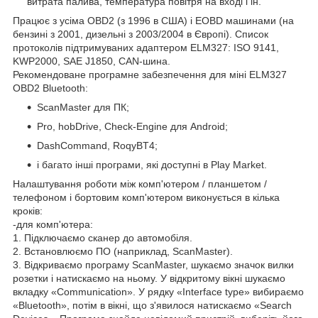
витрата палива, температура повітря на вході і ін.
Працює з усіма OBD2 (з 1996 в США) і EOBD машинами (на
бензині з 2001, дизельні з 2003/2004 в Європі). Список
протоколів підтримуваних адаптером ELM327: ISO 9141,
KWP2000, SAE J1850, CAN-шина.
Рекомендоване програмне забезпечення для міні ELM327
OBD2 Bluetooth:
ScanMaster для ПК;
Pro, hobDrive, Check-Engine для Android;
DashCommand, RoqyBT4;
і багато інші програми, які доступні в Play Market.
Налаштування роботи між комп'ютером / планшетом /
телефоном і бортовим комп'ютером виконується в кілька
кроків:
-для комп'ютера:
1. Підключаємо сканер до автомобіля.
2. Встановлюємо ПО (наприклад, ScanMaster).
3. Відкриваємо програму ScanMaster, шукаємо значок вилки
розетки і натискаємо на ньому. У відкритому вікні шукаємо
вкладку «Communication». У рядку «Interface type» вибираємо
«Bluetоoth», потім в вікні, що з'явилося натискаємо «Search