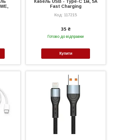
ель
Кабель USB - Type-C 1м, 5A
UWE,
Fast Charging
117215
35 ₴
Готово до відправки
Купити