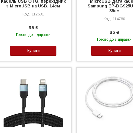
Кабель USB OTG, перехідник
MicroUSB дата каб
з MicroUSB на USB, 14см
Samsung EP-DG925
85cм
112631
114780
35 ₴
35 ₴
Готово до відправки
Готово до відправки
Купити
Купити