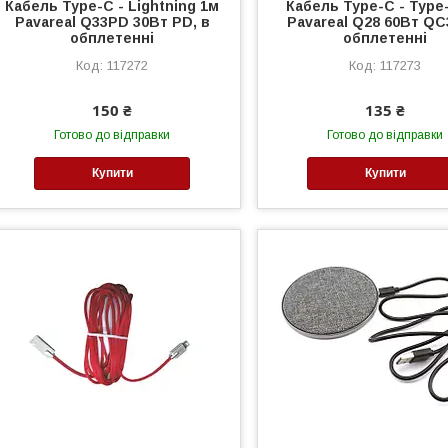
Кабель Type-C - Lightning 1м
Кабель Type-C - Type
Pavareal Q33PD 30Вт PD, в
Pavareal Q28 60Вт QC3
обплетенні
обплетенні
117272
117273
150 ₴
135 ₴
Готово до відправки
Готово до відправки
Купити
Купити