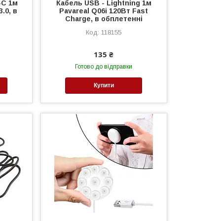
-C 1м
Кабель USB - Lightning 1м
.0, в
Pavareal Q06i 120Вт Fast
Charge, в обплетенні
118155
135 ₴
Готово до відправки
Купити