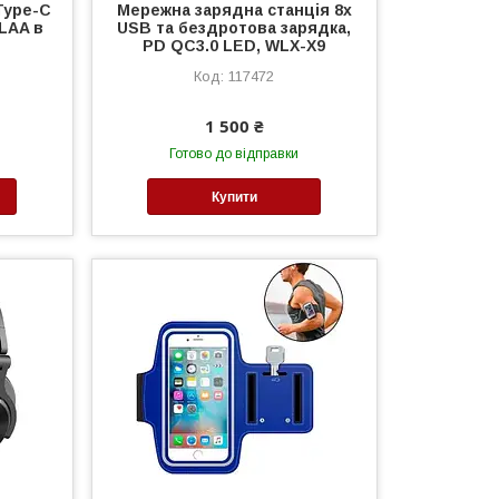
Type-C
Мережна зарядна станція 8x
LAA в
USB та бездротова зарядка,
PD QC3.0 LED, WLX-X9
117472
1 500 ₴
Готово до відправки
Купити