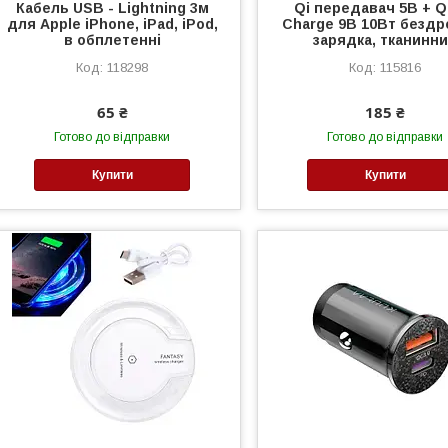
Кабель USB - Lightning 3м
Qi передавач 5В + Q
для Apple iPhone, iPad, iPod,
Charge 9В 10Вт бездр
в обплетенні
зарядка, тканинн
118298
115816
65 ₴
185 ₴
Готово до відправки
Готово до відправки
Купити
Купити