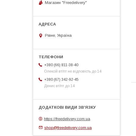
Магазин "Freedelivery"
Рівне, Україна
+380 (66) 811-38-40
Олексій вт/пт не відповість до 14
+380 (67) 342-92-45
Денис вт/пт до 14
https://freedelivery.com.ua
shop@freedelivery.com.ua