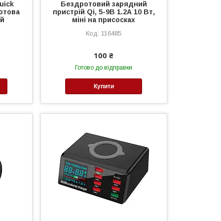
uick
Бездротовий зарядний
отова
пристрій Qi, 5-9В 1.2А 10 Вт,
ий
міні на присосках
116485
100 ₴
Готово до відправки
Купити