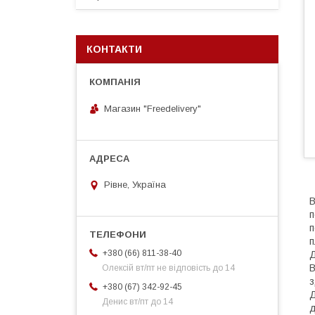
КОНТАКТИ
Магазин "Freedelivery"
Рівне, Україна
В
п
п
п
+380 (66) 811-38-40
Д
В
Олексій вт/пт не відповість до 14
з
+380 (67) 342-92-45
Д
Денис вт/пт до 14
д