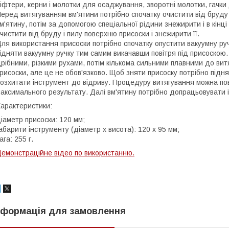
іфтери, керни і молотки для осаджування, зворотні молотки, гачк
еред витягуванням вм'ятини потрібно спочатку очистити від бруду 
м'ятину, потім за допомогою спеціальної рідини знежирити і в кінц
чистити від бруду і пилу поверхню присоски і знежирити її.
ля використання присоски потрібно спочатку опустити вакуумну руч
ідняти вакуумну ручку тим самим викачавши повітря під присоскою. 
рібними, різкими рухами, потім кількома сильними плавними до ви
рисоски, але це не обов'язково. Щоб зняти присоску потрібно піднят
озхитати інструмент до відриву. Процедуру витягування можна пов
аксимального результату. Далі вм'ятину потрібно допрацьовувати 
арактеристики:
іаметр присоски: 120 мм;
абарити інструменту (діаметр х висота): 120 х 95 мм;
ага: 255 г.
емонстраційне відео по використанню.
нформація для замовлення