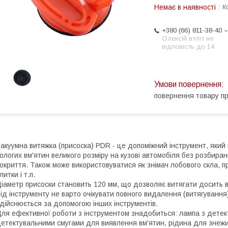
Немає в наявності
К
+380 (66) 811-38-40
Олексій вт/пт не
відповість до 14
повернення товару п
акуумна витяжка (присоска) PDR - це допоміжний інструмент, який 
ологих вм'ятин великого розміру на кузові автомобіля без розбира
окриття. Також може використовуватися як знімач лобового скла, 
литки і т.п.
іаметр присоски становить 120 мм, що дозволяє витягати досить в
ід інструменту не варто очікувати повного видалення (витягуванн
дійснюється за допомогою інших інструментів.
ля ефективної роботи з інструментом знадобиться: лампа з детек
етектувальними смугами для виявлення вм'ятин, рідина для знежи