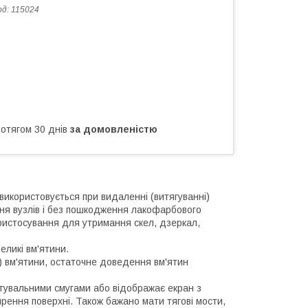
од:
115024
ротягом 30 днів
за домовленістю
використовується при видаленні (витягуванні)
ння вузлів і без пошкодження лакофарбового
пристосування для утримання скел, дзеркал,
еликі вм'ятини.
я) вм'ятини, остаточне доведення вм'ятин
тувальними смугами або відображає екран з
рення поверхні. Також бажано мати тягові мости,