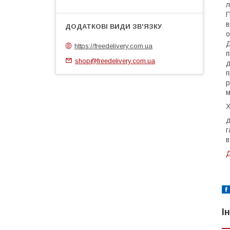
л
П
в
о
Д
https://freedelivery.com.ua
п
shop@freedelivery.com.ua
д
п
р
м
Х
д
г
в
Д
І