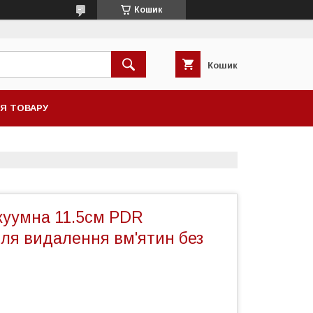
Кошик
Кошик
НЯ ТОВАРУ
куумна 11.5см PDR
для видалення вм'ятин без