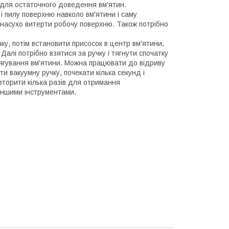
и для остаточного доведення вм'ятин.
і пилу поверхню навколо вм'ятини і саму
і насухо витерти робочу поверхню. Також потрібно
ку, потім встановити присосок в центр вм'ятини,
Далі потрібно взятися за ручку і тягнути спочатку
тягування вм'ятини. Можна працювати до відриву
и вакуумну ручку, почекати кілька секунд і
торити кілька разів для отримання
іншими інструментами.