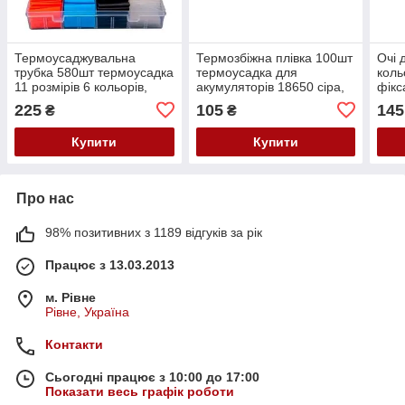
Термоусаджувальна
Термозбіжна плівка 100шт
Очі 
трубка 580шт термоусадка
термоусадка для
коль
11 розмірів 6 кольорів,
акумуляторів 18650 сіра,
фікс
набір
набір
плас
225
105
145
₴
₴
Купити
Купити
Про нас
98% позитивних з 1189 відгуків за рік
Працює з 13.03.2013
м. Рівне
Рівне, Україна
Контакти
Сьогодні працює з 10:00 до 17:00
Показати весь графік роботи