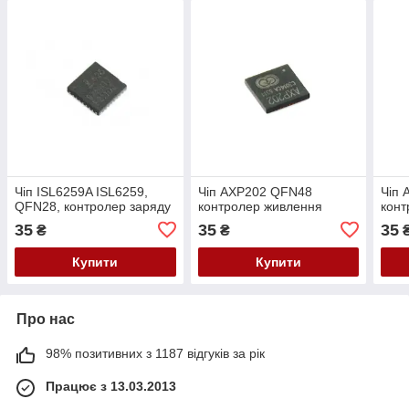
Чіп ISL6259A ISL6259,
Чіп AXP202 QFN48
Чіп
QFN28, контролер заряду
контролер живлення
конт
35
35
35
₴
₴
Купити
Купити
Про нас
98% позитивних з 1187 відгуків за рік
Працює з 13.03.2013