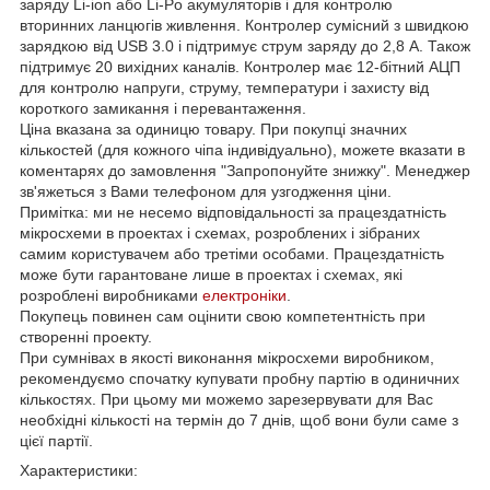
заряду Li-ion або Li-Po акумуляторів і для контролю
вторинних ланцюгів живлення. Контролер сумісний з швидкою
зарядкою від USB 3.0 і підтримує струм заряду до 2,8 А. Також
підтримує 20 вихідних каналів. Контролер має 12-бітний АЦП
для контролю напруги, струму, температури і захисту від
короткого замикання і перевантаження.
Ціна вказана за одиницю товару. При покупці значних
кількостей (для кожного чіпа індивідуально), можете вказати в
коментарях до замовлення "Запропонуйте знижку". Менеджер
зв'яжеться з Вами телефоном для узгодження ціни.
Примітка: ми не несемо відповідальності за працездатність
мікросхеми в проектах і схемах, розроблених і зібраних
самим користувачем або третіми особами. Працездатність
може бути гарантоване лише в проектах і схемах, які
розроблені виробниками
електроніки
.
Покупець повинен сам оцінити свою компетентність при
створенні проекту.
При сумнівах в якості виконання мікросхеми виробником,
рекомендуємо спочатку купувати пробну партію в одиничних
кількостях. При цьому ми можемо зарезервувати для Вас
необхідні кількості на термін до 7 днів, щоб вони були саме з
цієї партії.
Характеристики: