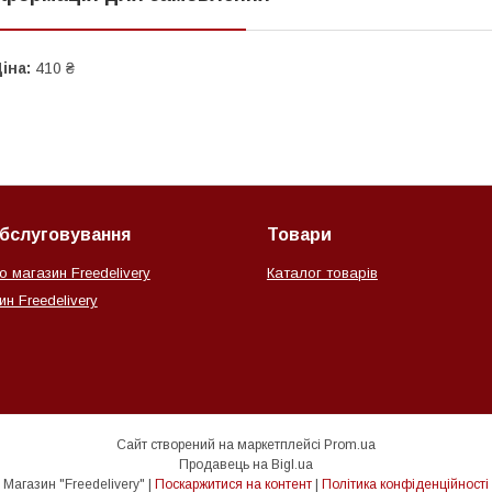
іна:
410 ₴
обслуговування
Товари
о магазин Freedelivery
Каталог товарів
н Freedelivery
Сайт створений на маркетплейсі
Prom.ua
Продавець на Bigl.ua
Магазин "Freedelivery" |
Поскаржитися на контент
|
Політика конфіденційності