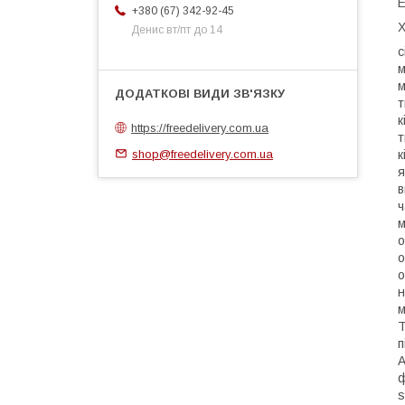
E
+380 (67) 342-92-45
Х
Денис вт/пт до 14
с
м
м
т
к
https://freedelivery.com.ua
т
shop@freedelivery.com.ua
к
я
в
ч
м
о
о
о
н
м
T
п
A
ф
s