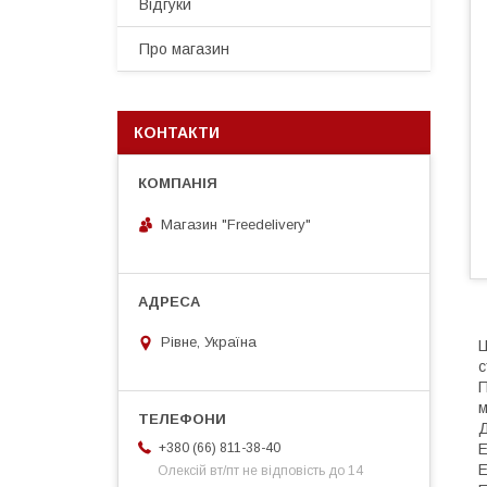
Відгуки
Про магазин
КОНТАКТИ
Магазин "Freedelivery"
Рівне, Україна
с
П
м
Д
E
+380 (66) 811-38-40
E
Олексій вт/пт не відповість до 14