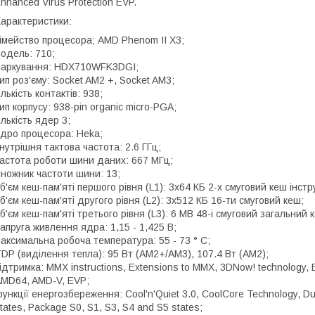
nhanced Virus Protection EVP.
арактеристики:
імейство процесора; AMD Phenom II X3;
одель: 710;
аркування: HDX710WFK3DGI;
ип роз'єму: Socket AM2 +, Socket AM3;
ількість контактів: 938;
ип корпусу: 938-pin organic micro-PGA;
ількість ядер 3;
дро процесора: Heka;
нутрішня тактова частота: 2.6 ГГц;
астота роботи шини даних: 667 МГц;
ножник частоти шини: 13;
б'єм кеш-пам'яті першого рівня (L1): 3x64 КБ 2-х смуговий кеш інст
б'єм кеш-пам'яті другого рівня (L2): 3x512 КБ 16-ти смуговий кеш;
б'єм кеш-пам'яті третього рівня (L3): 6 МВ 48-і смуговий загальний 
апруга живлення ядра: 1,15 - 1,425 В;
аксимальна робоча температура: 55 - 73 ° C;
DP (виділення тепла): 95 Вт (AM2+/AM3), 107.4 Вт (AM2);
ідтримка: MMX instructions, Extensions to MMX, 3DNow! technology,
MD64, AMD-V, EVP;
ункції енергозбереження: Cool'n'Quiet 3.0, CoolCore Technology, 
tates, Package S0, S1, S3, S4 and S5 states;