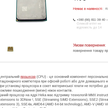
Немає в наявності
К
+380 (66) 811-38-40
Олексій вт/пт не
відповість до 14
повернення товару п
Центральний
процесор
(CPU) - це основний компонент персонально
таціонарного комп'ютера при офісній роботі або для домашнього 
ри установці процесора в сокет материнської плати не потрібно д
ожливе пошкодження (вигин) ніжок-контактів.
аний процесор на ядрі Heka має підтримку технологій MMX instruct
xtensions to 3DNow !, SSE (Streaming SIMD Extensions), SSE2 (Stre
xtensions 3), SSE4a, AMD64 (AMD 64-bit technology), AMD-V (AMD Vir