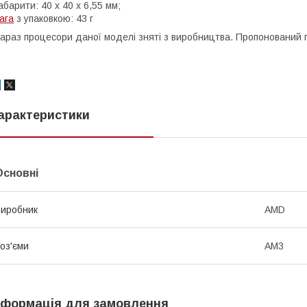
абарити: 40 х 40 х 6,55 мм;
ага
з упаковкою: 43 г
араз процесори даної моделі зняті з виробництва. Пропонований 
арактеристики
Основні
иробник
AMD
оз'єми
AM3
нформація для замовлення