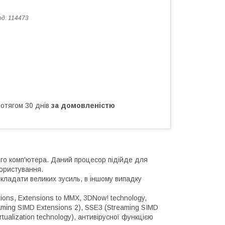
од:
114473
ротягом 30 днів
за домовленістю
го комп'ютера. Даний процесор підійде для
користування.
окладати великих зусиль, в іншому випадку
ions, Extensions to MMX, 3DNow! technology,
aming SIMD Extensions 2), SSE3 (Streaming SIMD
tualization technology), антивірусної функцією