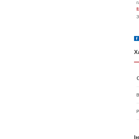
г
в
З
Х
В
Р
І