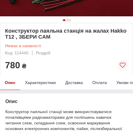
Конструктор паяльна станція на жалах Hakko
T12 , ЗБЕРИ САМ
Немає в наявності
Код: 114440
Роздріб
780
₴
Опис
Характеристики
Доставка
Оплата
Умови п
Опис
Конструктор паяльної станції може використовуватися
початківцями радіоаматорами для поліпшень навичок
читання схем, складання схем, освоєння маркування
основних електронних компонентів, пайки, післязбиральної