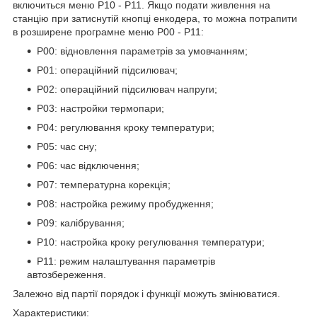
включиться меню P10 - P11. Якщо подати живлення на
станцію при затиснутій кнопці енкодера, то можна потрапити
в розширене програмне меню P00 - P11:
P00: відновлення параметрів за умовчанням;
P01: операційний підсилювач;
P02: операційний підсилювач напруги;
P03: настройки термопари;
P04: регулювання кроку температури;
P05: час сну;
P06: час відключення;
P07: температурна корекція;
P08: настройка режиму пробудження;
P09: калібрування;
P10: настройка кроку регулювання температури;
P11: режим налаштування параметрів
автозбереження.
Залежно від партії порядок і функції можуть змінюватися.
Характеристики: