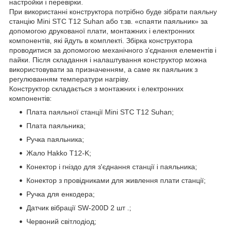
настройки і перевірки.
При використанні конструктора потрібно буде зібрати паяльну
станцію Mini STC T12 Suhan або т.зв. «спаяти паяльник» за
допомогою друкованої плати, монтажних і електронних
компонентів, які йдуть в комплекті. Збірка конструктора
проводитися за допомогою механічного з'єднання елементів і
пайки. Після складання і налаштування конструктор можна
використовувати за призначенням, а саме як паяльник з
регулюванням температури нагріву.
Конструктор складається з монтажних і електронних
компонентів:
Плата паяльної станції Mini STC T12 Suhan;
Плата паяльника;
Ручка паяльника;
Жало Hakko T12-K;
Конектор і гніздо для з'єднання станції і паяльника;
Конектор з провідниками для живлення плати станції;
Ручка для енкодера;
Датчик вібрації SW-200D 2 шт .;
Червоний світлодіод;