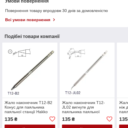
Умови повернення
Повернення товару впродовж 30 днів за домовленістю
Всі умови повернення
Подібні товари компанії
Жало наконечник T12-B2
Жало наконечник T12-
Жало
Конус для паяльника
JL02 вигнуте для
ніж 
паяльної станції Hakko
паяльника паяльної
паял
T12
станції Hakko T12
T12
135
135
135
₴
₴