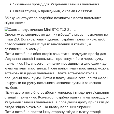
5-жильний провід для з'єднання станції і паяльника;
Плівки трубки, 6 провідників, 2 клеми і 2 стяжки.
Збірку конструктора потрібно починати з плати паяльника
згідно схеми:
Спочатку встановлюємо датчик вібрації в місце, позначене на
платі ZD. Встановлювати датчик потрібно таким чином, щоб
позолочений контакт був встановлений в клему 1, а
сріблястий - в клему 2.
Потім потрібно з обох сторін зачистити і залудити провід для
з'єднання станції і паяльника і протягнути його через ручку
паяльника. Після цього припаяти провідники згідно схеми до
клем на платі паяльника. Після пайки плату паяльника можна
встановити в ручку паяльника. Плата встановлюється в
спеціальні пази ручки. Потім в плату можна встановити жало і
накрутити на ручку паяльника ковпачок ручки із захисною
колбою.
Після цього потрібно розібрати конектор і гніздо для з'єднання
станції і паяльника. Конектор потрібно одягнути на провід для
з'єднання станції і паяльника, а провідники дроту припаяти до
гнізда згідно з схемою. На цьому паяльник зібраний.
Потім потрібно впаяти іншу сторону гнізда в плату станції