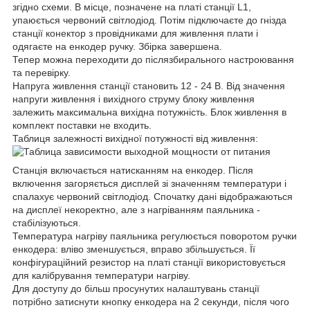
згідно схеми. В місце, позначене на платі станції L1,
упаюється червоний світлодіод. Потім підключаєте до гнізда
станції конектор з провідниками для живлення плати і
одягаєте на енкодер ручку. Збірка завершена.
Тепер можна переходити до післязбирального настроювання
та перевірку.
Напруга живлення станції становить 12 - 24 В. Від значення
напруги живлення і вихідного струму блоку живлення
залежить максимальна вихідна потужність. Блок живлення в
комплект поставки не входить.
Таблиця залежності вихідної потужності від живлення:
Станція включається натисканням на енкодер. Після
включення загоряється дисплей зі значенням температури і
спалахує червоний світлодіод. Спочатку дані відображаються
на дисплеї некоректно, але з нагріванням паяльника -
стабілізуються.
Температура нагріву паяльника регулюється поворотом ручки
енкодера: вліво зменшується, вправо збільшується. Її
конфігураційний резистор на платі станції використовується
для калібрування температури нагріву.
Для доступу до більш просунутих налаштувань станції
потрібно затиснути кнопку енкодера на 2 секунди, після чого