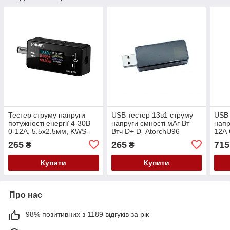
Тестер струму напруги
USB тестер 13в1 струму
USB 
потужності енергії 4-30В
напруги ємності мАг Вт
напр
0-12А, 5.5x2.5мм, KWS-
Втч D+ D- AtorchU96
12А 
DC28
KWS
265
265
715
₴
₴
Купити
Купити
Про нас
98% позитивних з 1189 відгуків за рік