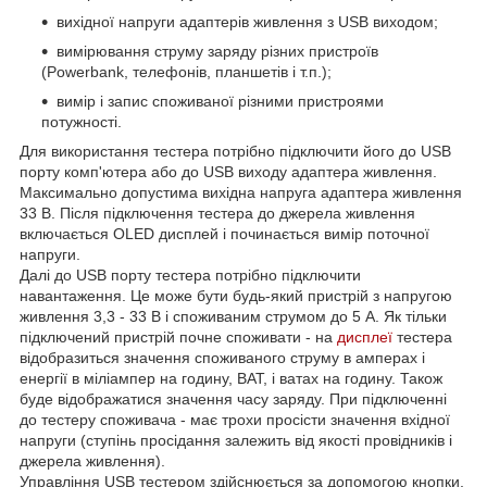
вихідної напруги адаптерів живлення з USB виходом;
вимірювання струму заряду різних пристроїв
(Powerbank, телефонів, планшетів і т.п.);
вимір і запис споживаної різними пристроями
потужності.
Для використання тестера потрібно підключити його до USB
порту комп'ютера або до USB виходу адаптера живлення.
Максимально допустима вихідна напруга адаптера живлення
33 В. Після підключення тестера до джерела живлення
включається OLED дисплей і починається вимір поточної
напруги.
Далі до USB порту тестера потрібно підключити
навантаження. Це може бути будь-який пристрій з напругою
живлення 3,3 - 33 В і споживаним струмом до 5 А. Як тільки
підключений пристрій почне споживати - на
дисплеї
тестера
відобразиться значення споживаного струму в амперах і
енергії в міліампер на годину, ВАТ, і ватах на годину. Також
буде відображатися значення часу заряду. При підключенні
до тестеру споживача - має трохи просісти значення вхідної
напруги (ступінь просідання залежить від якості провідників і
джерела живлення).
Управління USB тестером здійснюється за допомогою кнопки,