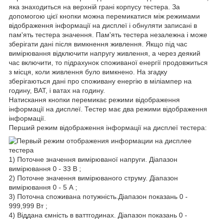
яка знаходиться на верхній грані корпусу тестера. За
допомогою цієї кнопки можна перемикатися між режимами
відображення інформації на дисплеї і обнуляти записані в
пам'ять тестера значення. Пам'ять тестера незалежна і може
зберігати дані після вимкнення живлення. Якщо під час
вимірювання відключити напругу живлення, а через деякий
час включити, то підрахунок споживаної енергії продовжиться
з місця, коли живлення було вимкнено. На згадку
зберігаються дані про споживану енергію в міліампер на
годину, ВАТ, і ватах на годину.
Натискання кнопки перемикає режими відображення
інформації на дисплеї. Тестер має два режими відображення
інформації.
Перший режим відображення інформації на дисплеї тестера:
1) Поточне значення вимірюваної напруги. Діапазон
вимірювання 0 - 33 В ;
2) Поточне значення вимірюваного струму. Діапазон
вимірювання 0 - 5 А ;
3) Поточна споживана потужність.Діапазон показань 0 -
999,999 Вт ;
4) Віддана ємність в ваттгодинах. Діапазон показань 0 -