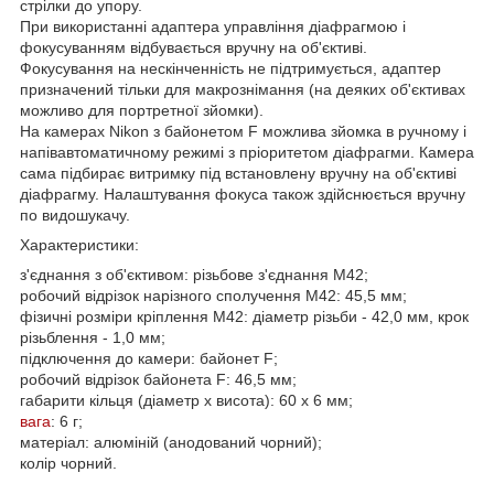
стрілки до упору.
При використанні адаптера управління діафрагмою і
фокусуванням відбувається вручну на об'єктиві.
Фокусування на нескінченність не підтримується, адаптер
призначений тільки для макрознімання (на деяких об'єктивах
можливо для портретної зйомки).
На камерах Nikon з байонетом F можлива зйомка в ручному і
напівавтоматичному режимі з пріоритетом діафрагми. Камера
сама підбирає витримку під встановлену вручну на об'єктиві
діафрагму. Налаштування фокуса також здійснюється вручну
по видошукачу.
Характеристики:
з'єднання з об'єктивом: різьбове з'єднання M42;
робочий відрізок нарізного сполучення M42: 45,5 мм;
фізичні розміри кріплення M42: діаметр різьби - 42,0 мм, крок
різьблення - 1,0 мм;
підключення до камери: байонет F;
робочий відрізок байонета F: 46,5 мм;
габарити кільця (діаметр х висота): 60 х 6 мм;
вага
: 6 г;
матеріал: алюміній (анодований чорний);
колір чорний.