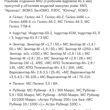
Різьбове з'єднання M42 (з робочим відрізком 45,5 мм)
присутній у об'єктивів моделей минулих років: КМЗ,
"Арсенал", ВОМЗ, БелОМО, ЛЗОС, "Юпітер", КОМЗ .:
Геліос: Геліос-44-7, Геліос-40-2, Геліос-44М »,«
Геліос-44М-4 »і« Геліос-44-2, МС Геліос-44-3, МС
Геліос 77М-4.
Індустар: Индустар-50-2, Індустар-61М, Індустар-61 Л
/ З, Індустар-61 Л / З МС.
Зенітар: Зенитар-М »1,7 / 50,« MC Зенітар-М »1,4 /
50,« MC Зенітар-М »1,9 / 50,« MC Зенітар-М »2/50,« MC
Зенітар- м2с »2/50,« MC Зенітар-М »2,8 / 16,« MC
Зенітар-М »2,8 / 20,« MC Зенитар-М »2,8 / 28,« MC
Зенитар-1М »1, 4/85, «MC АПО Телезенітар-М» 2,8 /
135, «MC АПО Телезенітар-М» 4,5 / 300, «MC
Варіозенітар-М» 2,8-3,5 / 25-45, «MC Варіозенітар-М
»3,5-4,5 / 35-105,« MC Варіозенітар-М »4 / 70-210.
Пеленг: МС Пеленг 3,5 / 8А.
Рубінар: МС Рубінар - 4,5 / 300 Макро, МС Рубінар -
5,6 / 500 Макро, МС Рубінар - 8/500 Макро, МС Рубінар
- 10/1000 Макро, «Астро Рубінар 100» (на базі «МС
Рубінар 10 / 1000 »),« Астро Рубінар 100С ».