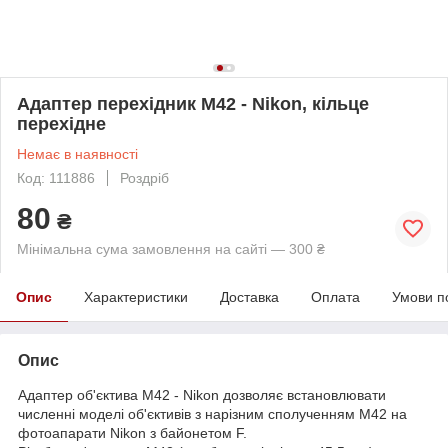
Адаптер перехідник M42 - Nikon, кільце
перехідне
Немає в наявності
Код: 111886
Роздріб
80
₴
Мінімальна сума замовлення на сайті — 300 ₴
Опис
Характеристики
Доставка
Оплата
Умови п
Опис
Адаптер об'єктива M42 - Nikon дозволяє встановлювати
численні моделі об'єктивів з нарізним сполученням M42 на
фотоапарати Nikon з байонетом F.