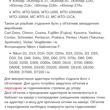
Юпітер: «Юпітер-6-2», «Юпітер-9», «Юпітер-11А»,
«Юпітер-21А», «Юпітер-21М», «Юпітер-37А».
МТО: МТО-500А, МТО-1000, МТО-1000АМ,
МТО-1000А, МС МТО-11, МС МТО-11СА.
Також це різьбове з'єднання було у об'єктивів закордонних
виробників:
Carl Zeiss, Chinon, Cosina, Fujifilm (Fujica), Kyocera, Yashica,
Contax, Schneider, Pentacon, Praktica, Pentax / Asahi (Takumar,
Spotmatic), Vivitar, Voigtländer і ін.
Фотоапарати Nikon з байонетом F:
Nikon D1, D1X, D1H, D2H, D2Hs, D2X, D2Xs, D3, D3S,
D3X, D4, D40, D40x, D50, D60, D70, D70s, D80, D90,
D100, D200, D300, D300s, D600, D610 , D700, D800,
D800E, D3000, D3100, D3200, D5000, D5100, D5200,
D5300, D7000, D7100 і ін.
Для використання адаптера потрібно з'єднати його з
об'єктивом. Для цього потрібно закрутити об'єктив в
перехідник
за годинниковою стрілкою до упору.
Далі об'єктив з приєднаним адаптером встановлюється в
байонет на камері з попередніми суміщенням червоних точок
на адаптері і в місці для кріплення оптики на камері. Об'єктив
з перехідником необхідно повернути проти годинникової