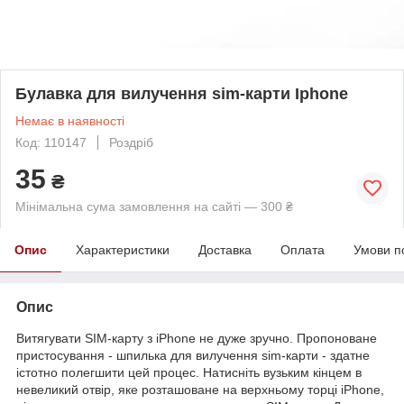
Булавка для вилучення sim-карти Iphone
Немає в наявності
Код: 110147
Роздріб
35
₴
Мінімальна сума замовлення на сайті — 300 ₴
Опис
Характеристики
Доставка
Оплата
Умови п
Опис
Витягувати SIM-карту з iPhone не дуже зручно. Пропоноване
пристосування - шпилька для вилучення sim-карти - здатне
істотно полегшити цей процес. Натисніть вузьким кінцем в
невеликий отвір, яке розташоване на верхньому торці iPhone,