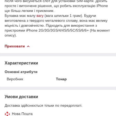
після чого висунеться слот для установки SIM-карти. Досить
просте і витончене рішення, що робить експлуатацію iPhone
ще більш легким і приємним.
Булавка має малу
вагу
(вага шпильки 1 грам). Будучи
виготовлена ​​з твердого металевого сплаву, вона має велику
міцність і довговічністю. Підходить для використання з
пристроями iPhone 2G/3G/3GS/4/4S/5/5C/5S/6/6+ (На момент
опису).
Приховати
Характеристики
Основні атрибути
Виробник
Тонар
Умови доставки
Доставка здійснюється тільки по передоплаті.
Нова Пошта