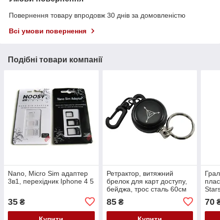
Повернення товару впродовж 30 днів за домовленістю
Всі умови повернення
Подібні товари компанії
Nano, Micro Sim адаптер
Ретрактор, витяжний
Грал
3в1, перехідник Iphone 4 5
брелок для карт доступу,
плас
бейджа, трос сталь 60см
Star
35
85
70
₴
₴
Купити
Купити