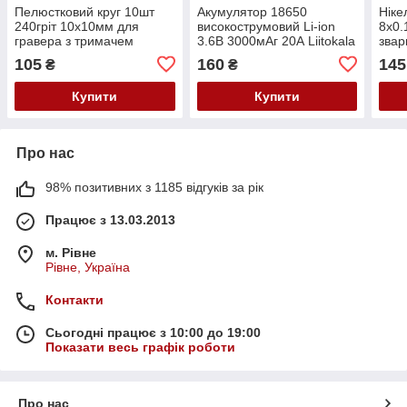
Пелюстковий круг 10шт
Акумулятор 18650
Ніке
240гріт 10x10мм для
високострумовий Li-ion
8x0.
гравера з тримачем
3.6В 3000мАг 20А Liitokala
звар
з клемами
105
160
145
₴
₴
Купити
Купити
Про нас
98% позитивних з 1185 відгуків за рік
Працює з 13.03.2013
м. Рівне
Рівне, Україна
Контакти
Сьогодні працює з 10:00 до 19:00
Показати весь графік роботи
Про нас