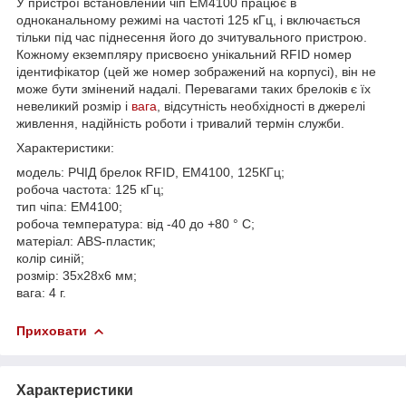
У пристрої встановлений чіп EM4100 працює в
одноканальному режимі на частоті 125 кГц, і включається
тільки під час піднесення його до зчитувального пристрою.
Кожному екземпляру присвоєно унікальний RFID номер
ідентифікатор (цей же номер зображений на корпусі), він не
може бути змінений надалі. Перевагами таких брелоків є їх
невеликий розмір і
вага
, відсутність необхідності в джерелі
живлення, надійність роботи і тривалий термін служби.
Характеристики:
модель: РЧІД брелок RFID, EM4100, 125КГц;
робоча частота: 125 кГц;
тип чіпа: ЕМ4100;
робоча температура: від -40 до +80 ° C;
матеріал: ABS-пластик;
колір синій;
розмір: 35х28х6 мм;
вага: 4 г.
Приховати
Характеристики