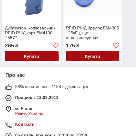
Дублікатор, копіювальник
RFID РЧІД брелок EM4305
RFID РЧІД карт EM4100
125кГц, що
T5577
перезаписується
265
175
₴
₴
Купити
Купити
Про нас
98% позитивних з 1188 відгуків за рік
Працює з 13.03.2013
м. Рівне
Рівне, Україна
Контакти
Сьогодні працює з 10:00 до 19:00