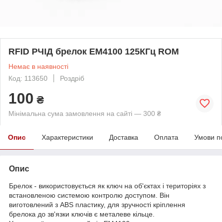
RFID РЧІД брелок EM4100 125КГц ROM
Немає в наявності
Код: 113650
Роздріб
100
₴
Мінімальна сума замовлення на сайті — 300 ₴
Опис
Характеристики
Доставка
Оплата
Умови п
Опис
Брелок - використовується як ключ на об'єктах і територіях з
встановленою системою контролю доступом. Він
виготовлений з ABS пластику, для зручності кріплення
брелока до зв'язки ключів є металеве кільце.