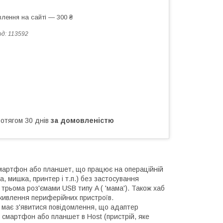
лення на сайті — 300 ₴
од:
113592
ротягом 30 днів
за домовленістю
мартфон або планшет, що працює на операційній
, мишка, принтер і т.п.) без застосування
 трьома роз'ємами USB типу A ( 'мама'). Також хаб
 живлення периферійних пристроїв.
 має з'явитися повідомлення, що адаптер
є смартфон або планшет в Host (пристрій, яке