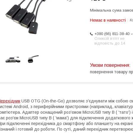
Мінімальна сума замов
Немає в наявності
К
+380 (66) 811-38-40
Олексій вт/пт не
відповість до 14
повернення товару п
ерехідник
USB OTG (On-the-Go) дозволяє з'єднувати між собою с
истемі Android, з периферійними пристроями (наприклад, клавіатура
омп'ютера. Адаптер оснащений роз'ємом MicroUSB типу B ( 'тато') і
ає роз'єм MicroUSB типу B ( 'мама') для підключення додаткового
ри підключенні перехідника до смартфону або планшету на екрані
ізнаний і готовий до роботи. По суті, даний перехідник перетворю