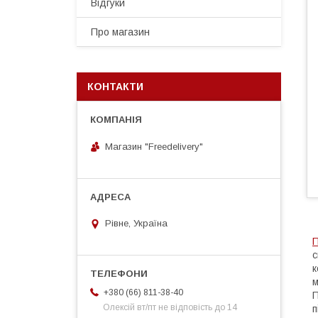
Відгуки
Про магазин
КОНТАКТИ
Магазин "Freedelivery"
Рівне, Україна
П
с
к
м
+380 (66) 811-38-40
П
Олексій вт/пт не відповість до 14
п