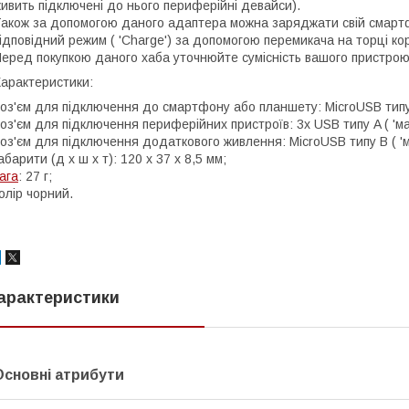
ивить підключені до нього периферійні девайси).
акож за допомогою даного адаптера можна заряджати свій смартф
ідповідний режим ( 'Charge') за допомогою перемикача на торці ко
еред покупкою даного хаба уточнюйте сумісність вашого пристро
арактеристики:
оз'єм для підключення до смартфону або планшету: MicroUSB типу B
оз'єм для підключення периферійних пристроїв: 3х USB типу A ( 'ма
оз'єм для підключення додаткового живлення: MicroUSB типу B ( 'м
абарити (д х ш х т): 120 х 37 х 8,5 мм;
ага
: 27 г;
олір чорний.
арактеристики
Основні атрибути