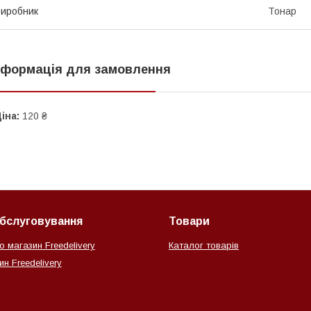
иробник
Тонар
нформація для замовлення
іна:
120 ₴
обслуговування
Товари
о магазин Freedelivery
Каталог товарів
н Freedelivery