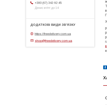
ж
+380 (67) 342-92-45
Т
Денис вт/пт до 14
в
П
Х
р
р
https://freedelivery.com.ua
р
shop@freedelivery.com.ua
г
в
к
Х