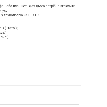
он або планшет. Для цього потрібно включити
рпусу.
ю з технологією USB OTG.
 ( 'тато');
ма');
ама');