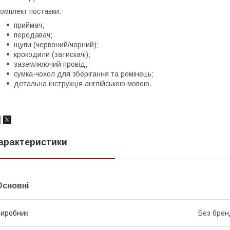
омплект поставки:
приймач;
передавач;
щупи (червоний/чорний);
крокодили (затискачі);
заземлюючий провід;
сумка-чохол для зберігання та ремінець;
детальна інструкція англійською мовою.
арактеристики
Основні
иробник
Без брен