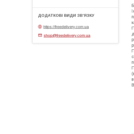
Б
ї
п
к
https://freedelivery.com.ua
П
д
shop@freedelivery.com.ua
р
р
П
с
п
П
(
в
В