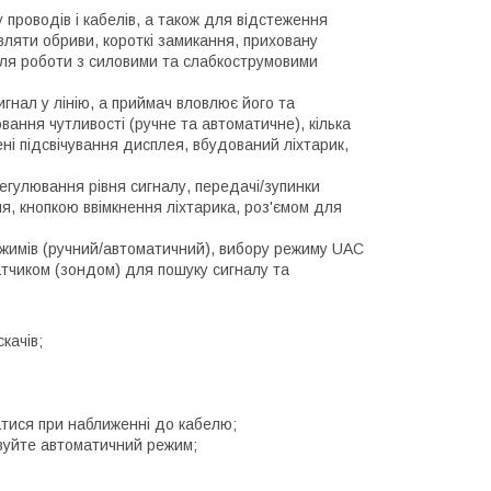
роводів і кабелів, а також для відстеження
вляти обриви, короткі замикання, приховану
 для роботи з силовими та слабкострумовими
нал у лінію, а приймач вловлює його та
ння чутливості (ручне та автоматичне), кілька
ені підсвічування дисплея, вбудований ліхтарик,
гулювання рівня сигналу, передачі/зупинки
я, кнопкою ввімкнення ліхтарика, роз'ємом для
жимів (ручний/автоматичний), вибору режиму UAC
атчиком (зондом) для пошуку сигналу та
качів;
тися при наближенні до кабелю;
овуйте автоматичний режим;