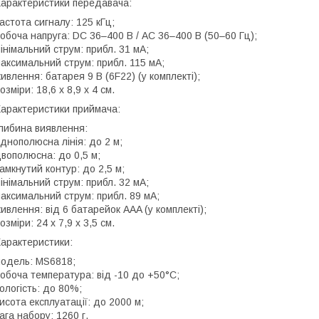
арактеристики передавача:
астота сигналу: 125 кГц;
обоча напруга: DC 36–400 В / AC 36–400 В (50–60 Гц);
інімальний струм: прибл. 31 мА;
аксимальний струм: прибл. 115 мА;
ивлення: батарея 9 В (6F22) (у комплекті);
озміри: 18,6 х 8,9 х 4 см.
арактеристики приймача:
либина виявлення:
днополюсна лінія: до 2 м;
вополюсна: до 0,5 м;
амкнутий контур: до 2,5 м;
інімальний струм: прибл. 32 мА;
аксимальний струм: прибл. 89 мА;
ивлення: від 6 батарейок AAA (у комплекті);
озміри: 24 х 7,9 х 3,5 см.
арактеристики:
одель: MS6818;
обоча температура: від -10 до +50°C;
ологість: до 80%;
исота експлуатації: до 2000 м;
ага набору: 1260 г.