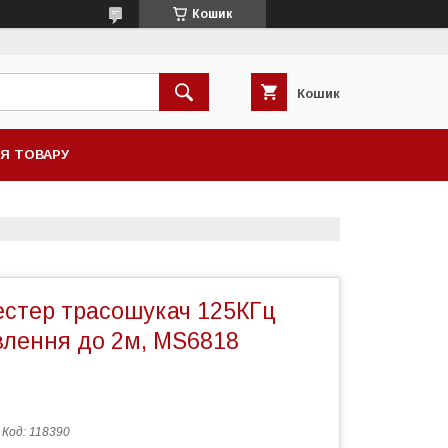
Кошик
Кошик
НЯ ТОВАРУ
естер трасошукач 125КГц
влення до 2м, MS6818
Код:
118390