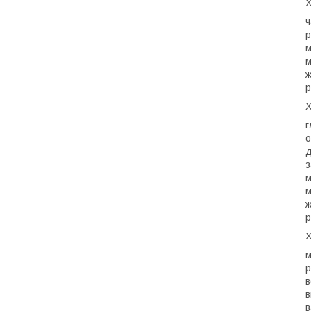
Х
ч
р
м
м
ж
р
Х
г
о
д
з
м
м
ж
р
Х
м
р
в
в
в