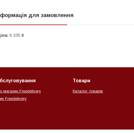
нформація для замовлення
іна:
6 335 ₴
обслуговування
Товари
о магазин Freedelivery
Каталог товарів
н Freedelivery