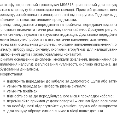
агатофункціональний трасошукач MS6818 призначений для пошуку п
хнього маршруту без пошкодження ізоляції. Пристрій дозволяє вия
роводку, запобіжники та електричні лінії під напругою. Підходить
абелями, а також металевими провідниками.
рилад складається з передавача та приймача: передавач подає сиг
опомагає визначити точне розташування кабелю. Доступне регулюва
івнів сигналу, звукова та візуальна індикація. Додатково передбач
ежим беззвучної роботи та автоматичне вимкнення живлення.
ередавач оснащений дисплеєм, кнопками ввімкнення/вимкнення, ре
игналу, вибору коду сигналу, кнопками вгору/вниз для налаштуванн
ідключення щупів і заземлювальним контактом.
риймач оснащений дисплеєм, кнопками живлення, перемикання ре
виявлення напруги), регулювання чутливості, кнопкою ліхтарика, д
будованим динаміком.
икористання:
підключіть передавач до кабелю за допомогою щупів або затис
увімкніть передавач і виберіть рівень сигналу;
увімкніть приймач;
піднесіть зонд до передбачуваного місця прокладки кабелю;
переміщайте приймач уздовж поверхні – сигнал буде посилюва
за необхідності відрегулюйте чутливість вручну або використ
для пошуку обриву: сигнал зникає в місці пошкодження.