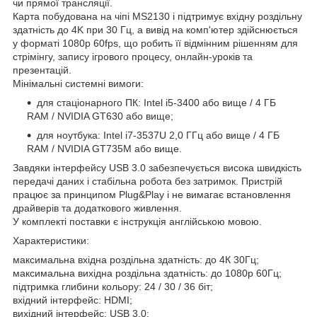
чи прямої трансляції.
Карта побудована на чіпі MS2130 і підтримує вхідну роздільну
здатність до 4K при 30 Гц, а вивід на комп'ютер здійснюється
у форматі 1080p 60fps, що робить її відмінним рішенням для
стрімінгу, запису ігрового процесу, онлайн-уроків та
презентацій.
Мінімальні системні вимоги:
для стаціонарного ПК: Intel i5-3400 або вище / 4 ГБ
RAM / NVIDIA GT630 або вище;
для ноутбука: Intel i7-3537U 2,0 ГГц або вище / 4 ГБ
RAM / NVIDIA GT735M або вище.
Завдяки інтерфейсу USB 3.0 забезпечується висока швидкість
передачі даних і стабільна робота без затримок. Пристрій
працює за принципом Plug&Play і не вимагає встановлення
драйверів та додаткового живлення.
У комплекті поставки є інструкція англійською мовою.
Характеристики:
максимальна вхідна роздільна здатність: до 4К 30Гц;
максимальна вихідна роздільна здатність: до 1080p 60Гц;
підтримка глибини кольору: 24 / 30 / 36 біт;
вхідний інтерфейс: HDMI;
вихідний інтерфейс: USB 3.0;