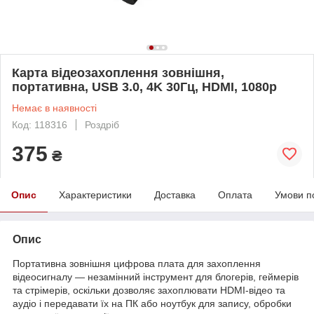
Карта відеозахоплення зовнішня,
портативна, USB 3.0, 4K 30Гц, HDMI, 1080p
Немає в наявності
Код: 118316
Роздріб
375
₴
Опис
Характеристики
Доставка
Оплата
Умови п
Опис
Портативна зовнішня цифрова плата для захоплення
відеосигналу — незамінний інструмент для блогерів, геймерів
та стрімерів, оскільки дозволяє захоплювати HDMI-відео та
аудіо і передавати їх на ПК або ноутбук для запису, обробки