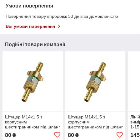
Умови повернення
Повернення товару впродовж 30 днів за домовленістю
Всі умови повернення
Подібні товари компанії
Штуцер М14x1.5 з
Штуцер М14x1.5 з
Ліні
корпусним
корпусним
вимі
шестигранником під шланг
шестигранником під шланг
1-15
8.5мм, ялинка, латунь
8мм, ялинка, латунь
80
80
145
₴
₴