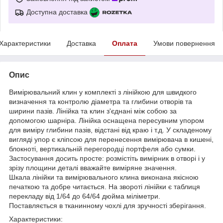
Доступна доставка
Характеристики
Доставка
Оплата
Умови повернення
Опис
Вимірювальний клин у комплекті з лінійкою для швидкого
визначення та контролю діаметра та глибини отворів та
ширини пазів. Лінійка та клин з'єднані між собою за
допомогою шарніра. Лінійка оснащена пересувним упором
для виміру глибини пазів, відстані від краю і т.д. У складеному
вигляді упор є кліпсою для перенесення вимірювача в кишені,
блокноті, вертикальній перегородці портфеля або сумки.
Застосування досить просте: розмістіть вимірник в отворі і у
зрізу площини деталі вважайте виміряне значення.
Шкала лінійки та вимірювального клина виконана якісною
печаткою та добре читається. На звороті лінійки є таблиця
перекладу від 1/64 до 64/64 дюйма міліметри.
Поставляється в тканинному чохлі для зручності зберігання.
Характеристики: