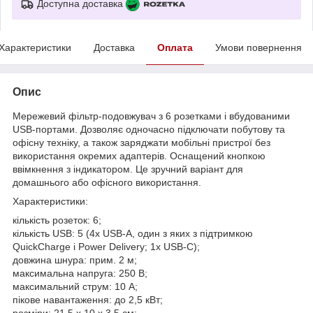
Доступна доставка
Характеристики
Доставка
Оплата
Умови повернення
Опис
Мережевий фільтр-подовжувач з 6 розетками і вбудованими
USB-портами. Дозволяє одночасно підключати побутову та
офісну техніку, а також заряджати мобільні пристрої без
використання окремих адаптерів. Оснащений кнопкою
ввімкнення з індикатором. Це зручний варіант для
домашнього або офісного використання.
Характеристики:
кількість розеток: 6;
кількість USB: 5 (4x USB-A, один з яких з підтримкою
QuickCharge і Power Delivery; 1x USB-C);
довжина шнура: прим. 2 м;
максимальна напруга: 250 В;
максимальний струм: 10 А;
пікове навантаження: до 2,5 кВт;
розміри: 21,5 x 10 x 3,5 см;