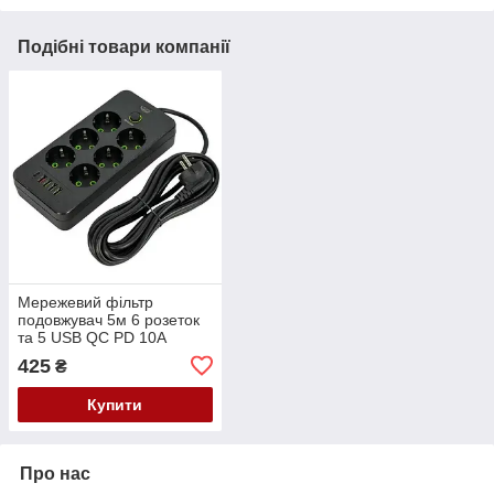
Подібні товари компанії
Мережевий фільтр
подовжувач 5м 6 розеток
та 5 USB QC PD 10А
2.5кВт EU-2506PD
425
₴
Купити
Про нас