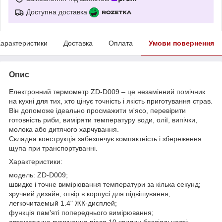
Доступна доставка
арактеристики
Доставка
Оплата
Умови повернення
Опис
Електронний термометр ZD-D009 – це незамінний помічник
на кухні для тих, хто цінує точність і якість приготування страв.
Він допоможе ідеально просмажити м'ясо, перевірити
готовність риби, виміряти температуру води, олії, випічки,
молока або дитячого харчування.
Складна конструкція забезпечує компактність і збереження
щупа при транспортуванні.
Характеристики:
модель: ZD-D009;
швидке і точне вимірювання температури за кілька секунд;
зручний дизайн, отвір в корпусі для підвішування;
легкочитаемый 1.4" ЖК-дисплей;
функція пам'яті попереднього вимірювання;
автоматичне вимкнення після 10 хвилин бездіяльності;