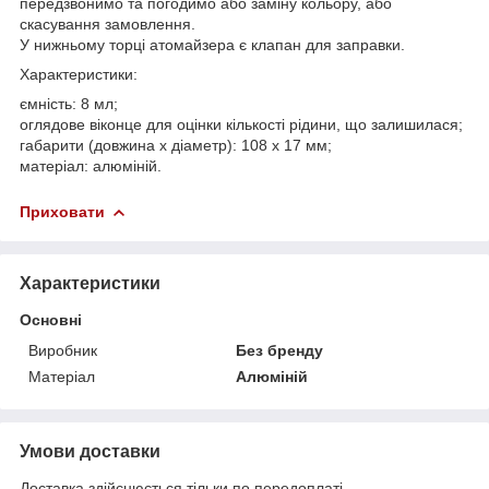
передзвонимо та погодимо або заміну кольору, або
скасування замовлення.
У нижньому торці атомайзера є клапан для заправки.
Характеристики:
ємність: 8 мл;
оглядове віконце для оцінки кількості рідини, що залишилася;
габарити (довжина x діаметр): 108 x 17 мм;
матеріал: алюміній.
Приховати
Характеристики
Основні
Виробник
Без бренду
Матеріал
Алюміній
Умови доставки
Доставка здійснюється тільки по передоплаті.