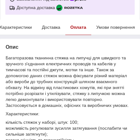
Доступна доставка
Характеристики
Доставка
Оплата
Умови повернення
Опис
Багаторазова тканинна стяжка на липучці для швидкого та
зручного з'єднання електричних проводів та кабелів у
тимчасові та постійні джгути, мотки та інше. Також за
допомогою даних стяжок можна фіксувати різний матеріал
або вироби до трубних конструкцій шляхом взаємного
обхвату. На відміну від пластикових хомутів, які при знятті
потрібно розрізати і утилізувати, стяжку з липучкою можна
легко демонтувати і використовувати повторно.
Застосовується в домашніх, офісних та виробничих умовах.
Характеристики:
кількість стяжок у наборі, штук: 100;
можливість регулювати зусилля затягування (послабити чи
сильніше затягнути);
висока міцність та термостійкість;