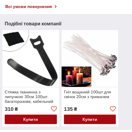
Всі умови повернення
Подібні товари компанії
Стяжка тканинна з
Гніт вощений 100шт для
липучкою 30см 100шт
свічок 20см з тримачем
багаторазова, кабельний
хомут, чорна
310
135
₴
₴
Купити
Купити