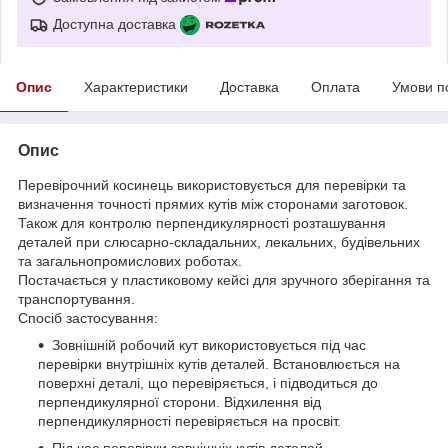
Доступна доставка
Опис
Характеристики
Доставка
Оплата
Умови п
Опис
Перевірочний косинець використовується для перевірки та
визначення точності прямих кутів між сторонами заготовок.
Також для контролю перпендикулярності розташування
деталей при слюсарно-складальних, лекальних, будівельних
та загальнопромислових роботах.
Постачається у пластиковому кейсі для зручного зберігання та
транспортування.
Спосіб застосування:
Зовнішній робочий кут використовується під час
перевірки внутрішніх кутів деталей. Встановлюється на
поверхні деталі, що перевіряється, і підводиться до
перпендикулярної сторони. Відхилення від
перпендикулярності перевіряється на просвіт.
Під час перевірки зовнішніх кутів деталей