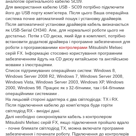
аналогом оригінального кабелю SC09.
Для використання кабелю USB - SC09 потрібно підключити
його до USB порту комп'ютера. Після цього Ваша операційна
система почне автоматичний пошук і установку драйверів.
Після автоматичної установки драйверів кабель визначається
як USB-Serial CH340. Але, для нормальної роботи цього не
достатньо. Потім з CD диска, який йде в комплекті, потрібно
встановити додаткові драйвера і програмне забезпечення для
роботи з програмованими
контролерами
Mitsubishi Melsec
серій FX. Інформацію стосовно користування програмним
забезпеченням йдуть на CD диску китайською та англійською
мовами з ілюстраціями.
Список підтримуваних операційних систем: Windows 8,
Windows Server 2008 R2, Windows 7, Windows Server 2008,
Windows Vista, Windows Server 2003, Windows XP, Windows
2000, Windows 98. Працює як з 32-бітними, так і 64-бітними
операційними системами .
На лицьовій стороні адаптера є два світлодіода: TX і RX.
Після підключення кабелю до комп'ютера буде горіти
світлодіод RX - вихідні дані.
Далі необхідно синхронізувати кабель з контролером
Mitsubishi Melsec серій FX, якщо підключення пройшло вдало
- почне блимати світлодіод TX, можна включати програмне
забезпечення і починати роботу. Підключення до контролерів