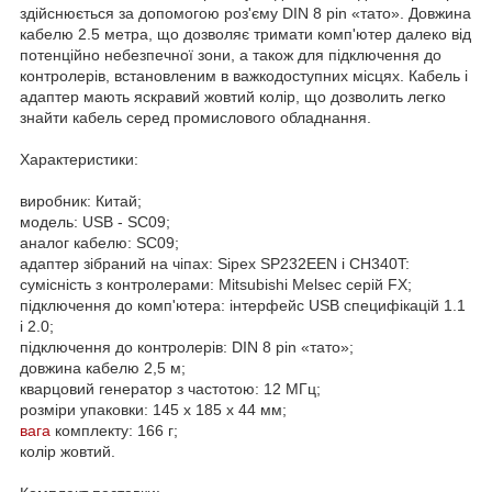
здійснюється за допомогою роз'єму DIN 8 pin «тато». Довжина
кабелю 2.5 метра, що дозволяє тримати комп'ютер далеко від
потенційно небезпечної зони, а також для підключення до
контролерів, встановленим в важкодоступних місцях. Кабель і
адаптер мають яскравий жовтий колір, що дозволить легко
знайти кабель серед промислового обладнання.
Характеристики:
виробник: Китай;
модель: USB - SC09;
аналог кабелю: SC09;
адаптер зібраний на чіпах: Sipex SP232EEN і CH340T:
сумісність з контролерами: Mitsubishi Melsec серій FX;
підключення до комп'ютера: інтерфейс USB специфікацій 1.1
і 2.0;
підключення до контролерів: DIN 8 pin «тато»;
довжина кабелю 2,5 м;
кварцовий генератор з частотою: 12 МГц;
розміри упаковки: 145 x 185 x 44 мм;
вага
комплекту: 166 г;
колір жовтий.