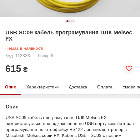
USB SC09 кабель програмування ПЛК Melsec
FX
Немає в наявності
Код: 113336
Роздріб
615
₴
Опис
Характеристики
Доставка
Оплата
Умови п
Опис
USB SC09 кабель програмування ПЛК Melsec FX
використовується для підключення до USB порту комп'ютера і
програмування по інтерфейсу RS422 логічних контролерів
Mitsubishi Melsec серій FX. Кабель USB - SC09 є повним