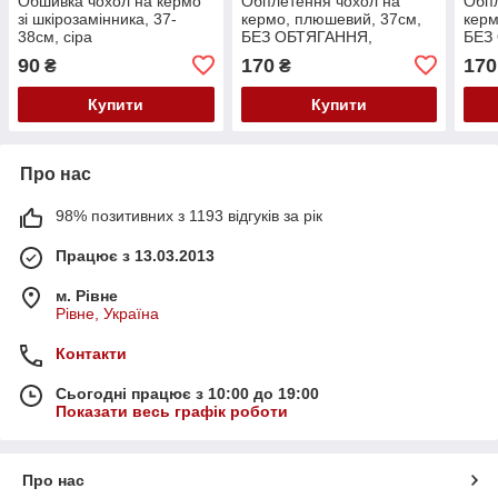
Обшивка чохол на кермо
Обплетення чохол на
Обпл
зі шкірозамінника, 37-
кермо, плюшевий, 37см,
керм
38см, сіра
БЕЗ ОБТЯГАННЯ,
БЕЗ
фіолетове
кори
90
170
170
₴
₴
Купити
Купити
Про нас
98% позитивних з 1193 відгуків за рік
Працює з 13.03.2013
м. Рівне
Рівне, Україна
Контакти
Сьогодні працює з 10:00 до 19:00
Показати весь графік роботи
Про нас