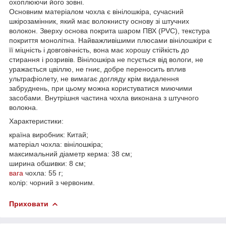
охоплюючи його зовні.
Основним матеріалом чохла є вінілошкіра, сучасний
шкірозамінник, який має волокнисту основу зі штучних
волокон. Зверху основа покрита шаром ПВХ (PVC), текстура
покриття монолітна. Найважливішими плюсами вінілошкіри є
її міцність і довговічність, вона має хорошу стійкість до
стирання і розривів. Вінілошкіра не псується від вологи, не
уражається цвіллю, не гниє, добре переносить вплив
ультрафіолету, не вимагає догляду крім видалення
забруднень, при цьому можна користуватися миючими
засобами. Внутрішня частина чохла виконана з штучного
волокна.
Характеристики:
країна виробник: Китай;
матеріал чохла: вінілошкіра;
максимальний діаметр керма: 38 см;
ширина обшивки: 8 см;
вага
чохла: 55 г;
колір: чорний з червоним.
Приховати