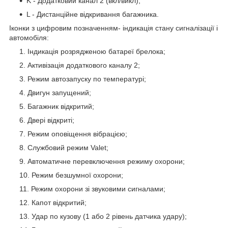
K - Додатковий канал 2 (вкл/викл);
L - Дистанційне відкривання багажника.
Іконки з цифровим позначенням- індикація стану сигналізації і
автомобіля:
Індикація розрядженою батареї брелока;
Активізація додаткового каналу 2;
Режим автозапуску по температурі;
Двигун запущений;
Багажник відкритий;
Двері відкриті;
Режим оповіщення вібрацією;
Службовий режим Valet;
Автоматичне перевключення режиму охорони;
Режим безшумної охорони;
Режим охорони зі звуковими сигналами;
Капот відкритий;
Удар по кузову (1 або 2 рівень датчика удару);