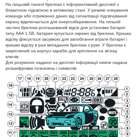
На лицьовій панелі брелока є інформативний дисплей з
блакитною підсвіткою в активному стані. У режимі очікування
команди або отримання даних від сигналізації підсвічування
екрану відключається для енергозбереження. На тильній
частині брелока розташований відсік для установки батареї
типу ААА 1.5В, батарея купується окремо від брелока. Кришка
відсіку фіксується засувкою для запобігання втрати батареї і
кришки відсіку в разі випадання брелока з руки. У брелока є
закріплений на корпусі карабін для кріплення на зв'язці
ключів.
Для розуміння наданої на дисплеї інформації нижче надана
розшифровка позначень і символів: