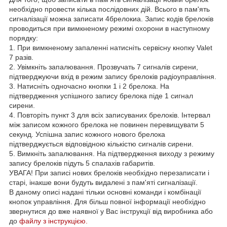
необхідно провести кілька послідовних дій. Всього в пам'ять
сигналізації можна записати 4брелокиа. Запис кодів брелоків
проводиться при вимкненому режимі охорони в наступному
порядку:
1. При вимкненому запаленні натисніть сервісну кнопку Valet
7 разів.
2. Увімкніть запалювання. Прозвучать 7 сигналів сирени,
підтверджуючи вхід в режим запису брелоків радіоуправління.
3. Натисніть одночасно кнопки 1 і 2 брелока. На
підтвердження успішного запису брелока піде 1 сигнал
сирени.
4. Повторіть пункт 3 для всіх записуваних брелоків. Інтервал
між записом кожного брелока не повинен перевищувати 5
секунд. Успішна запис кожного нового брелока
підтверджується відповідною кількістю сигналів сирени.
5. Вимкніть запалювання. На підтвердження виходу з режиму
запису брелоків підуть 5 спалахів габаритів.
УВАГА! При записі нових брелоків необхідно перезаписати і
старі, інакше вони будуть видалені з пам'яті сигналізації.
В даному описі надані тільки основні команди і комбінації
кнопок управління. Для більш повної інформації необхідно
звернутися до вже наявної у Вас інструкції від виробника або
до
файлу з інструкцією.