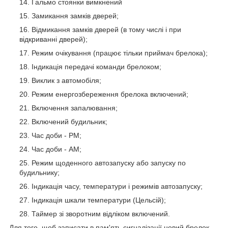
Гальмо стоянки вимкнений
Замикання замків дверей;
Відмикання замків дверей (в тому числі і при
відкриванні дверей);
Режим очікування (працює тільки приймач брелока);
Індикація передачі команди брелоком;
Виклик з автомобіля;
Режим енергозбереження брелока включений;
Включення запалювання;
Включений будильник;
Час доби - РМ;
Час доби - АМ;
Режим щоденного автозапуску або запуску по
будильнику;
Індикація часу, температури і режимів автозапуску;
Індикація шкали температури (Цельсій);
Таймер зі зворотним відліком включений.
Для того, щоб записати в пам'ять сигналізації новий брелок