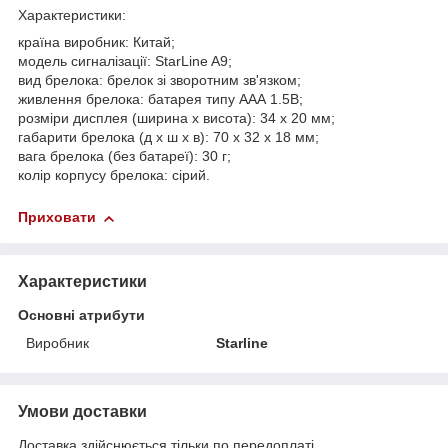
Характеристики:
країна виробник: Китай;
модель сигналізації: StarLine A9;
вид брелока: брелок зі зворотним зв'язком;
живлення брелока: батарея типу ААА 1.5В;
розміри дисплея (ширина х висота): 34 х 20 мм;
габарити брелока (д х ш х в): 70 х 32 х 18 мм;
вага брелока (без батареї): 30 г;
колір корпусу брелока: сірий.
Приховати
Характеристики
Основні атрибути
Виробник
Starline
Умови доставки
Доставка здійснюється тільки по передоплаті.