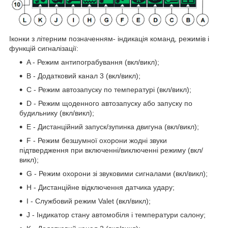
Іконки з літерним позначенням- індикація команд, режимів і
функцій сигналізації:
A - Режим антипограбування (вкл/викл);
B - Додатковий канал 3 (вкл/викл);
C - Режим автозапуску по температурі (вкл/викл);
D - Режим щоденного автозапуску або запуску по
будильнику (вкл/викл);
E - Дистанційний запуск/зупинка двигуна (вкл/викл);
F - Режим безшумної охорони жодні звуки
підтвердження при включенні/виключенні режиму (вкл/
викл);
G - Режим охорони зі звуковими сигналами (вкл/викл);
H - Дистанційне відключення датчика удару;
I - Службовий режим Valet (вкл/викл);
J - Індикатор стану автомобіля і температури салону;