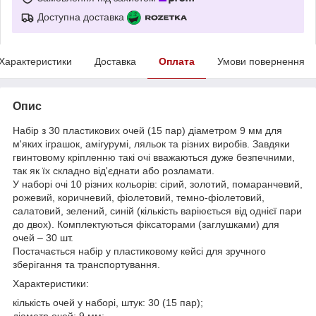
Доступна доставка
Характеристики
Доставка
Оплата
Умови повернення
Опис
Набір з 30 пластикових очей (15 пар) діаметром 9 мм для
м'яких іграшок, амігурумі, ляльок та різних виробів. Завдяки
гвинтовому кріпленню такі очі вважаються дуже безпечними,
так як їх складно від'єднати або розламати.
У наборі очі 10 різних кольорів: сірий, золотий, помаранчевий,
рожевий, коричневий, фіолетовий, темно-фіолетовий,
салатовий, зелений, синій (кількість варіюється від однієї пари
до двох). Комплектуються фіксаторами (заглушками) для
очей – 30 шт.
Постачається набір у пластиковому кейсі для зручного
зберігання та транспортування.
Характеристики:
кількість очей у наборі, штук: 30 (15 пар);
діаметр очей: 9 мм;