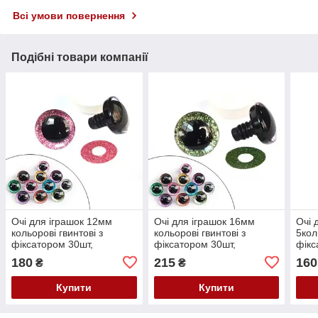
Всі умови повернення
Подібні товари компанії
Очі для іграшок 12мм
Очі для іграшок 16мм
Очі 
кольорові гвинтові з
кольорові гвинтові з
5кол
фіксатором 30шт,
фіксатором 30шт,
фікс
пластикові
пластикові
плас
180
215
160
₴
₴
Купити
Купити