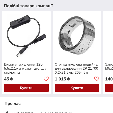
Подібні товари компанії
Вимикач живлення 12В
Стрічка нікелева подвійна
Запо
5.5x2.1мм мама-тато, для
для зварювання 2P 21700
М5x2
стрічок та
0.2x21.5мм 205г, 5м
електроприладів, ZH-304
45
1 015
140
₴
₴
Купити
Купити
Про нас
98% позитивних з 1190 відгуків за рік