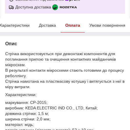
Доступна доставка
Характеристики
Доставка
Оплата
Умови повернення
Опис
Стрічка використовується при демонтажі компонентів для
поглинання припою та очищення контактних майданчиків
мікросхем.
В результаті контакти мікросхеми стають готовими до процесу
реболлінгу.
Стрічка намотана на пластмасову котушку і витягується з неї в
міру витрати.
Характеристики:
маркування: CP-2015;
виробник: KEDA ELECTRIC IND CO., LTD, Китай;
довжина стрічки: 1,5 м;
ширина стрічки: 2,0 мм;
матеріал: мідь;
розмір котушки (діаметр х висота): 52 х 10 мм;