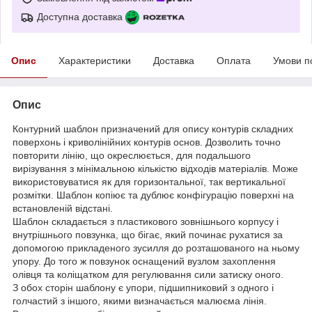
Доступна доставка
Опис
Характеристики
Доставка
Оплата
Умови п
Опис
Контурний шаблон призначений для опису контурів складних
поверхонь і криволінійних контурів основ. Дозволить точно
повторити лінію, що окреслюється, для подальшого
вирізування з мінімальною кількістю відходів матеріалів. Може
використовуватися як для горизонтальної, так вертикальної
розмітки. Шаблон копіює та дублює конфігурацію поверхні на
встановленій відстані.
Шаблон складається з пластикового зовнішнього корпусу і
внутрішнього повзунка, що бігає, який починає рухатися за
допомогою прикладеного зусилля до розташованого на ньому
упору. До того ж повзунок оснащений вузлом захоплення
олівця та коліщатком для регулювання сили затиску оного.
З обох сторін шаблону є упори, підшипниковий з одного і
голчастий з іншого, якими визначається малюєма лінія.