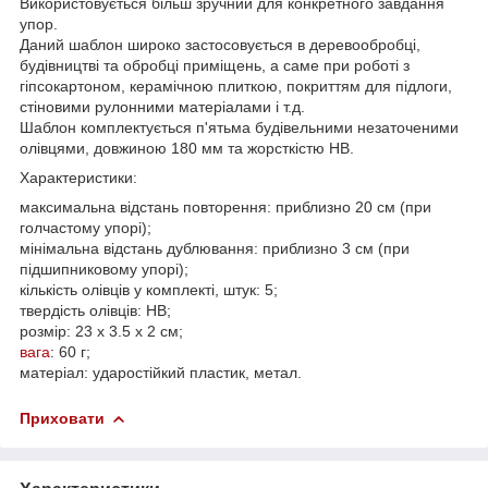
Використовується більш зручний для конкретного завдання
упор.
Даний шаблон широко застосовується в деревообробці,
будівництві та обробці приміщень, а саме при роботі з
гіпсокартоном, керамічною плиткою, покриттям для підлоги,
стіновими рулонними матеріалами і т.д.
Шаблон комплектується п'ятьма будівельними незаточеними
олівцями, довжиною 180 мм та жорсткістю HB.
Характеристики:
максимальна відстань повторення: приблизно 20 см (при
голчастому упорі);
мінімальна відстань дублювання: приблизно 3 см (при
підшипниковому упорі);
кількість олівців у комплекті, штук: 5;
твердість олівців: HB;
розмір: 23 х 3.5 х 2 см;
вага
: 60 ​​г;
матеріал: ударостійкий пластик, метал.
Приховати