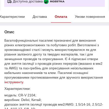
Доступна доставка
Характеристики
Доставка
Оплата
Умови повернення
Опис
Багатофункціональні пасатижі призначені для виконання
різних електромонтажних та побутових робіт. Виготовлені з
хромованадієвої сталі і можуть використовуватися як для
різання залізного дроту та твердих матеріалів, так і для
зачищення проводів та опресування. Є 4 підписані отвори
для зняття ізоляції з проводів різних перерізів (вказано в мм2
та AWG) та паз-гребінь для опресування неізольованих
кабельних наконечників та клем. Пасатижі оснащені
прогумованими протиковзаннями для зручного використання
інструменту
.
Характеристики:
модель: CR-V 2104;
виробник: Delixi, Китай;
діапазон зняття ізоляції проводів мм2/AWG: 1.5/14-16, 2.5/12-
14, 4/10-12, 6/8–10;