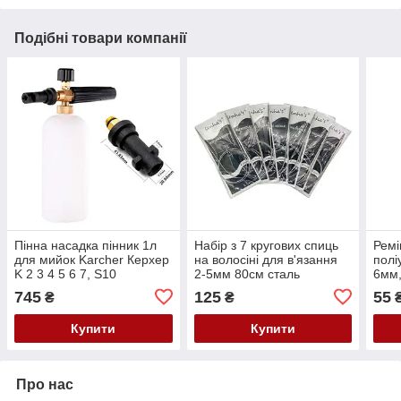
Подібні товари компанії
Пінна насадка пінник 1л
Набір з 7 кругових спиць
Ремі
для мийок Karcher Керхер
на волосіні для в'язання
полі
K 2 3 4 5 6 7, S10
2-5мм 80см сталь
6мм,
745
125
55
₴
₴
Купити
Купити
Про нас