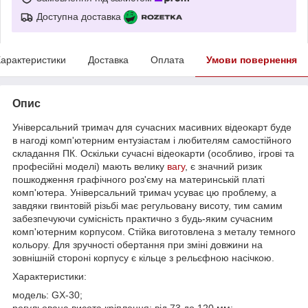
Доступна доставка
арактеристики
Доставка
Оплата
Умови повернення
Опис
Універсальний тримач для сучасних масивних відеокарт буде
в нагоді комп'ютерним ентузіастам і любителям самостійного
складання ПК. Оскільки сучасні відеокарти (особливо, ігрові та
професійні моделі) мають велику
вагу
, є значний ризик
пошкодження графічного роз'єму на материнській платі
комп'ютера. Універсальний тримач усуває цю проблему, а
завдяки гвинтовій різьбі має регульовану висоту, тим самим
забезпечуючи сумісність практично з будь-яким сучасним
комп'ютерним корпусом. Стійка виготовлена ​​з металу темного
кольору. Для зручності обертання при зміні довжини на
зовнішній стороні корпусу є кільце з рельєфною насічкою.
Характеристики:
модель: GX-30;
регульована висота кріплення: від 73 до 120 мм;