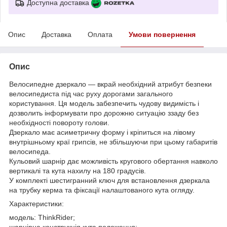
Доступна доставка
Опис
Доставка
Оплата
Умови повернення
Опис
Велосипедне дзеркало — вкрай необхідний атрибут безпеки
велосипедиста під час руху дорогами загального
користування. Ця модель забезпечить чудову видимість і
дозволить інформувати про дорожню ситуацію ззаду без
необхідності повороту голови.
Дзеркало має асиметричну форму і кріпиться на лівому
внутрішньому краї грипсів, не збільшуючи при цьому габаритів
велосипеда.
Кульовий шарнір дає можливість кругового обертання навколо
вертикалі та кута нахилу на 180 градусів.
У комплекті шестигранний ключ для встановлення дзеркала
на трубку керма та фіксації налаштованого кута огляду.
Характеристики:
модель: ThinkRider;
шарнірна конструкція кута положення;