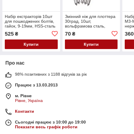
Набір екстракторів 10шт
Змінний ніж для плоттера
Набі
для пошкоджених болтів,
30град, 10шт,
М3-М
гайок, 9-19мм, HSS-сталь
вольфрамова сталь,
нерж
жовтий
525
70
360
₴
₴
Купити
Купити
Про нас
98% позитивних з 1188 відгуків за рік
Працює з 13.03.2013
м. Рівне
Рівне, Україна
Контакти
Сьогодні працює з 10:00 до 19:00
Показати весь графік роботи