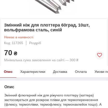
Змінний ніж для плоттера 60град, 10шт,
вольфрамова сталь, синій
Немає в наявності
Код: 117265
Роздріб
70
₴
Мінімальна сума замовлення на сайті — 300 ₴
Опис
Характеристики
Доставка
Оплата
Умови п
Опис
Змінний флюгерний ніж для ріжучого плоттеру (каттера)
застосовується для розкрою плівки для термоперенесення
(флексу, термоплівки, термофлексу, термонаклейок тощо). А