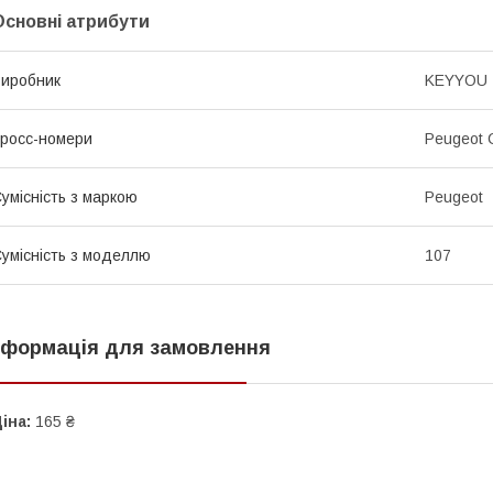
Основні атрибути
иробник
KEYYOU
росс-номери
Peugeot 
умісність з маркою
Peugeot
умісність з моделлю
107
нформація для замовлення
іна:
165 ₴