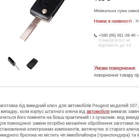
Мінімальна сума замов
Немає в наявності
К
+380 (66) 811-38-40
Олексій вт/пт не
відповість до 14
повернення товару п
аготовка під викидний ключ для автомобілів Peugeot моделей 107, 
 випадку, коли корпус штатного ключа від
автомобіля
вимагає замін
очеться його поміняти на більш практичний і з сучасним. вид викид
ля повноцінної заміни потрібно механічне оброблення заготовки л
становлення електронних компонентів, витягнутих зі старого ключа
икидного брелока не містить чіп іммобілайзера (транспондера) та п