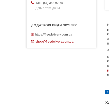
+380 (67) 342-92-45
Денис вт/пт до 14
Н
в
к
https://freedelivery.com.ua
з
shop@freedelivery.com.ua
п
Х
к
к
с
в
м
Х