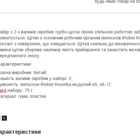
будь-який товар не п
абір з 2-х валиків скребків турбо-щіток своєю спільною роботою за
смоктується. Щітки є основним робочим органом пилососів iRobot R
онтакт з поверхнею, що очищається. Щітка схильна до механічного 
аміна щітки збереже належну якість прибирання та захистить меха
ередчасного зносу.
арактеристики:
раїна-виробник: Китай;
ількість валиків скребків у наборі: 2;
умісність: пилососи iRobot Roomba моделей e5, e6, i7;
ага
набору: 75 г;
атеріал: гума, пластик.
арактеристики