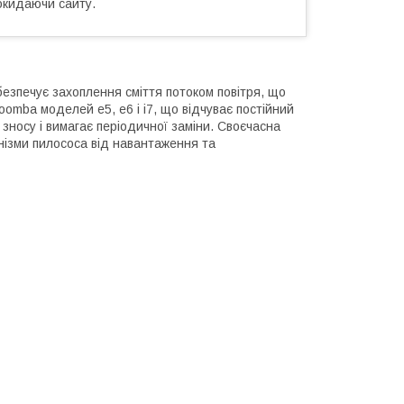
окидаючи сайту.
безпечує захоплення сміття потоком повітря, що
oomba моделей e5, e6 і i7, що відчуває постійний
зносу і вимагає періодичної заміни. Своєчасна
нізми пилососа від навантаження та