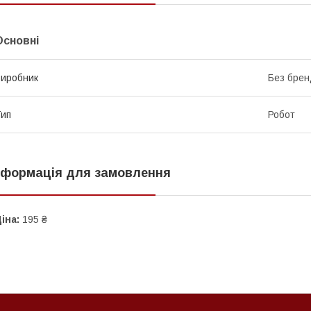
Основні
иробник
Без брен
ип
Робот
нформація для замовлення
іна:
195 ₴