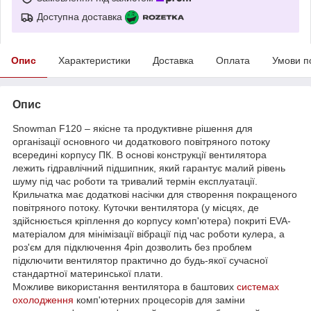
Доступна доставка
Опис
Характеристики
Доставка
Оплата
Умови п
Опис
Snowman F120 – якісне та продуктивне рішення для
організації основного чи додаткового повітряного потоку
всередині корпусу ПК. В основі конструкції вентилятора
лежить гідравлічний підшипник, який гарантує малий рівень
шуму під час роботи та тривалий термін експлуатації.
Крильчатка має додаткові насічки для створення покращеного
повітряного потоку. Куточки вентилятора (у місцях, де
здійснюється кріплення до корпусу комп'ютера) покриті EVA-
матеріалом для мінімізації вібрації під час роботи кулера, а
роз'єм для підключення 4pin дозволить без проблем
підключити вентилятор практично до будь-якої сучасної
стандартної материнської плати.
Можливе використання вентилятора в баштових
системах
охолодження
комп'ютерних процесорів для заміни