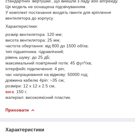
стандартних 'вертушки', що вийшли з ладу або апгрейду.
Ця модель не оснащена підсвічуванням.
У комплект постачання входять гвинти для кріплення
вентилятора до корпусу.
Характеристики:
розмір вентилятора: 120 мм;
висота вентилятора: 25 мм;
частота обертання: від 800 до 1500 об/хв;
тип підшипника: гідравлічний;
рівень шуму: до 25 дБ;
максимальний повітряний потік: 45 фут³/хв;
інтерфейс підключення: 4 pin;
час напрацювання на відмову: 50000 год;
довжина кабелю 4pin: ~35 см;
розміри: 12 х 12 х 2.5 см;
вага
: 150 г;
матеріал: високоякісний пластик.
Приховати
Характеристики