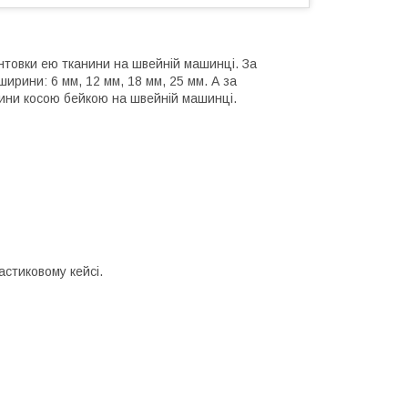
нтовки ею тканини на швейній машинці. За
ирини: 6 мм, 12 мм, 18 мм, 25 мм. А за
ини косою бейкою на швейній машинці.
астиковому кейсі.