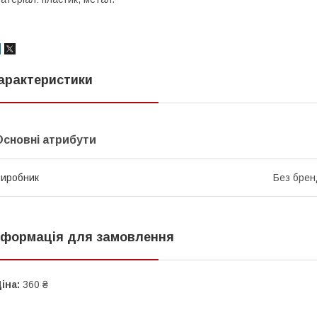
арактеристики
Основні атрибути
иробник
Без брен
нформація для замовлення
іна:
360 ₴