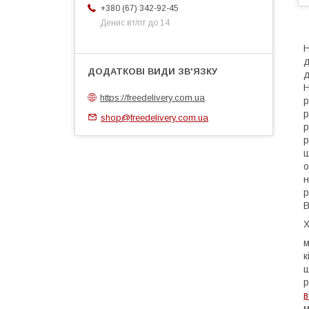
+380 (67) 342-92-45
Денис вт/пт до 14
Н
д
д
Н
https://freedelivery.com.ua
р
р
shop@freedelivery.com.ua
р
р
ш
о
н
р
В
Х
м
к
ш
р
в
м