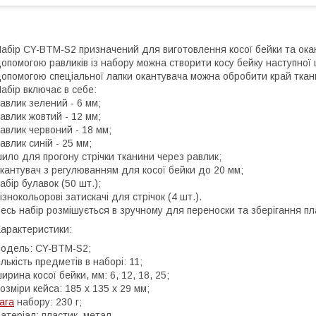
абір CY-BTM-S2 призначений для виготовлення косої бейки та ока
опомогою равликів із набору можна створити косу бейку наступної ш
опомогою спеціальної лапки окантувача можна обробити край ткан
абір включає в себе:
авлик зелений - 6 мм;
авлик жовтий - 12 мм;
авлик червоний - 18 мм;
авлик синій - 25 мм;
ило для прогону стрічки тканини через равлик;
кантувач з регулюванням для косої бейки до 20 мм;
абір булавок (50 шт.);
ізнокольорові затискачі для стрічок (4 шт.).
есь набір розмішується в зручному для переноски та зберігання пл
арактеристики:
одель: CY-BTM-S2;
ількість предметів в наборі: 11;
ирина косої бейки, мм: 6, 12, 18, 25;
озміри кейса: 185 x 135 x 29 мм;
ага
набору: 230 г;
атеріал: пластик, метал.