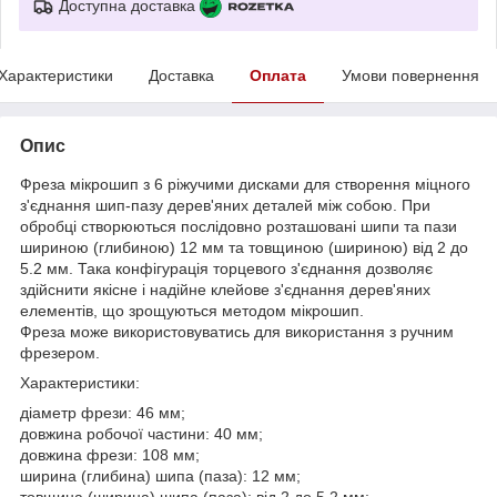
Доступна доставка
Характеристики
Доставка
Оплата
Умови повернення
Опис
Фреза мікрошип з 6 ріжучими дисками для створення міцного
з'єднання шип-пазу дерев'яних деталей між собою. При
обробці створюються послідовно розташовані шипи та пази
шириною (глибиною) 12 мм та товщиною (шириною) від 2 до
5.2 мм. Така конфігурація торцевого з'єднання дозволяє
здійснити якісне і надійне клейове з'єднання дерев'яних
елементів, що зрощуються методом мікрошип.
Фреза може використовуватись для використання з ручним
фрезером.
Характеристики:
діаметр фрези: 46 мм;
довжина робочої частини: 40 мм;
довжина фрези: 108 мм;
ширина (глибина) шипа (паза): 12 мм;
товщина (ширина) шипа (паза): від 2 до 5.2 мм;