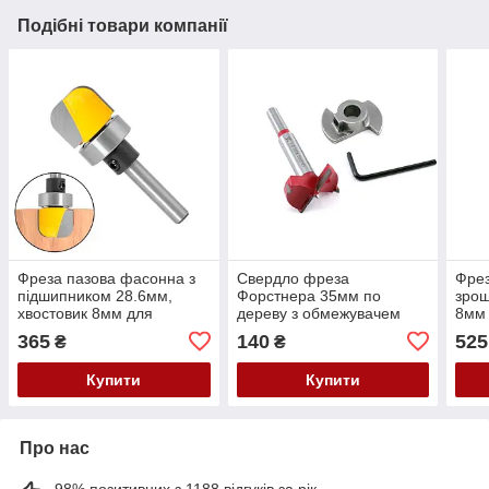
Подібні товари компанії
Фреза пазова фасонна з
Свердло фреза
Фрез
підшипником 28.6мм,
Форстнера 35мм по
зрощ
хвостовик 8мм для
дереву з обмежувачем
8мм 
ручного фрезера
глибини
365
140
525
₴
₴
Купити
Купити
Про нас
98% позитивних з 1188 відгуків за рік