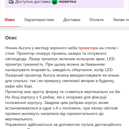
Доступна доставка
Опис
Характеристики
Доставка
Оплата
Умови п
Опис
Нічник Aurora у вигляді зоряного неба
проектора
на стелю і
стіни. Проектор генерує промінь лазера та потужного
світлодіода. Лазер проектує зеленим кольором зірки, LED
проектує туманність. При цьому можна за бажанням
налаштувати яскравість, швидкість обертання, колір LED.
Лазерний проектор Aurora можна використовувати як нічник
для спальні, так і як прикрасу святкової вечірки в будинку,
кафе або барі.
Проектор має круглу форму та ставиться вертикально на бік.
На боці корпусу є 5 ребер, які є опорами для фіксації
положення корпусу. Завдяки цим ребрам корпус може
встановлюватися в одне з 4-х положень, при якому світлові
промені матимуть напрямок від горизонтального до
вертикального.
Управління здійснюється за допомогою пульта дистанційного