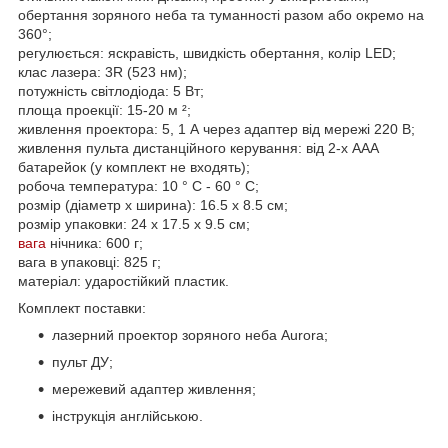
обертання зоряного неба та туманності разом або окремо на
360°;
регулюється: яскравість, швидкість обертання, колір LED;
клас лазера: 3R (523 нм);
потужність світлодіода: 5 Вт;
площа проекції: 15-20 м ²;
живлення проектора: 5, 1 А через адаптер від мережі 220 В;
живлення пульта дистанційного керування: від 2-х ААА
батарейок (у комплект не входять);
робоча температура: 10 ° С - 60 ° С;
розмір (діаметр x ширина): 16.5 x 8.5 см;
розмір упаковки: 24 х 17.5 х 9.5 см;
вага
нічника: 600 г;
вага в упаковці: 825 г;
матеріал: ударостійкий пластик.
Комплект поставки:
лазерний проектор зоряного неба Aurora;
пульт ДУ;
мережевий адаптер живлення;
інструкція англійською.