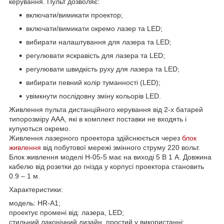
керування. Пульт дозволяє:
включати/вимикати проектор;
включати/вимикати окремо лазер та LED;
вибирати налаштування для лазера та LED;
регулювати яскравість для лазера та LED;
регулювати швидкість руху для лазера та LED;
вибирати певний колір туманності (LED);
увімкнути послідовну зміну кольорів LED.
Живлення пульта дистанційного керування від 2-х батарей
типорозміру ААА, які в комплект поставки не входять і
купуються окремо.
Живлення лазерного проектора здійснюється через
блок
живлення
від побутової мережі змінного струму 220 вольт.
Блок живлення моделі H-05-5 має на виході 5 В 1 А. Довжина
кабелю від розетки до гнізда у корпусі проектора становить
0.9 – 1 м.
Характеристики:
модель: HR-A1;
проектує промені від: лазера, LED;
стильний лаконічний дизайн, простий у використанні;