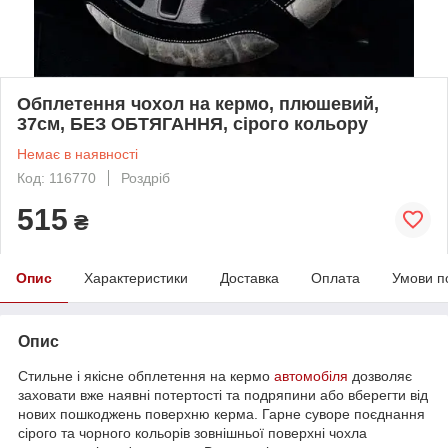
Обплетення чохол на кермо, плюшевий,
37см, БЕЗ ОБТЯГАННЯ, сірого кольору
Немає в наявності
Код: 116770
Роздріб
515
₴
Опис
Характеристики
Доставка
Оплата
Умови п
Опис
Стильне і якісне обплетення на кермо
автомобіля
дозволяє
заховати вже наявні потертості та подряпини або вберегти від
нових пошкоджень поверхню керма. Гарне суворе поєднання
сірого та чорного кольорів зовнішньої поверхні чохла