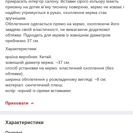
прикрасить інтер'єр салону. Вставки сірого кольору мають
приємну на дотик м'яку тиснену поверхню, кермо не ковзає і
надійно утримується в руках, охоплення керма стає
зручнішим.
Обплетення одягається прямо на кермо, охоплюючи його
завдяки своїй еластичності, не вимагаючи додаткової
обтяжки. Підходить для кермів із зовнішнім діаметром
приблизно 37 см.
Характеристики:
країна виробник: Китай;
зовнішній діаметр керма: ~37 см;
спосіб установки на кермо: еластичний охоплення (без
обтяжки);
ширина обплетення у розкладеному вигляді: ~8 см;
матеріал: синтетичний плюш;
колір: чорний із сірими вставками.
Приховати
Характеристики
Основні