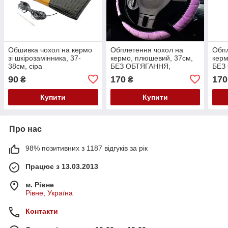
Обшивка чохол на кермо
Обплетення чохол на
Обпл
зі шкірозамінника, 37-
кермо, плюшевий, 37см,
керм
38см, сіра
БЕЗ ОБТЯГАННЯ,
БЕЗ
фіолетове
кори
90
170
170
₴
₴
Купити
Купити
Про нас
98% позитивних з 1187 відгуків за рік
Працює з 13.03.2013
м. Рівне
Рівне, Україна
Контакти