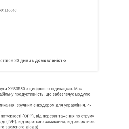
од:
116646
ротягом 30 днів
за домовленістю
уги XYS3580 з цифровою індикацією. Має
стабільну продуктивність, що забезпечує модулю
икання, зручним енкодером для управління, 4-
.
 потужності (OPP), від перевантаження по струму
ді (LVP), від короткого замикання, від зворотного
о захисного діода).