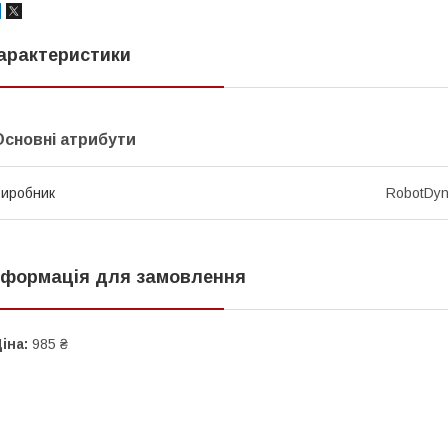
арактеристики
Основні атрибути
иробник
RobotDy
нформація для замовлення
іна:
985 ₴