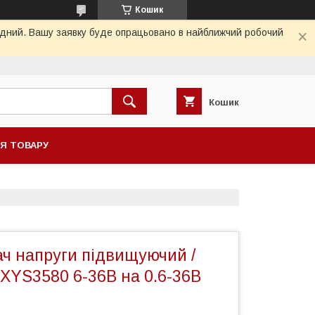
Кошик
хідний. Вашу заявку буде опрацьовано в найближчий робочий
Кошик
НЯ ТОВАРУ
ч напруги підвищуючий /
XYS3580 6-36В на 0.6-36В