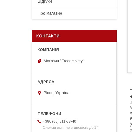
Відгуки
Про магазин
КОНТАКТИ
Магазин "Freedelivery"
П
Рівне, Україна
н
ш
М
м
Є
+380 (66) 811-38-40
(
Олексій вт/пт не відповість до 14
с