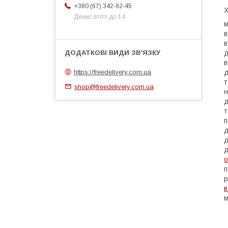
+380 (67) 342-92-45
Х
Денис вт/пт до 14
м
в
в
д
в
https://freedelivery.com.ua
д
т
shop@freedelivery.com.ua
н
д
т
п
д
д
д
п
р
в
м