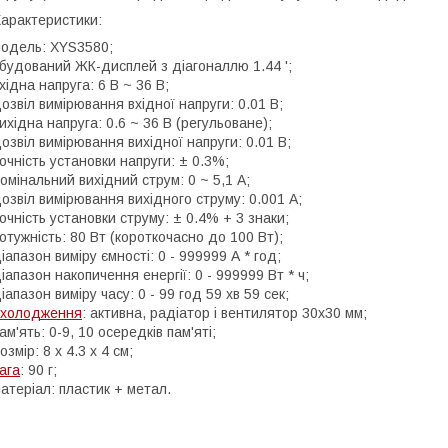
арактеристики:
одель: XYS3580;
будований ЖК-дисплей з діагоналлю 1.44 ';
хідна напруга: 6 В ~ 36 В;
озвіл вимірювання вхідної напруги: 0.01 В;
ихідна напруга: 0.6 ~ 36 В (регульоване);
озвіл вимірювання вихідної напруги: 0.01 В;
очність установки напруги: ± 0.3%;
омінальний вихідний струм: 0 ~ 5,1 A;
озвіл вимірювання вихідного струму: 0.001 А;
очність установки струму: ± 0.4% + 3 знаки;
отужність: 80 Вт (короткочасно до 100 Вт);
іапазон виміру ємності: 0 - 999999 А * год;
іапазон накопичення енергії: 0 - 999999 Вт * ч;
іапазон виміру часу: 0 - 99 год 59 хв 59 сек;
охолодження
: активна, радіатор і вентилятор 30x30 мм;
ам'ять: 0-9, 10 осередків пам'яті;
озмір: 8 х 4.3 х 4 см;
ага
: 90 г;
атеріал: пластик + метал.