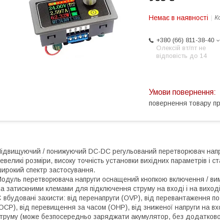
Немає в наявності
К
+380 (66) 811-38-40
Олексій вт/пт не
відповість до 14
повернення товару п
ідвищуючий / понижуючий DC-DC регульований перетворювач напр
евеликі розміри, високу точність установки вихідних параметрів і 
ирокий спектр застосування.
одуль перетворювача напруги оснащений кнопкою включення / вим
а затискними клемами для підключення струму на вході і на виході
 вбудовані захисти: від перенапруги (OVP), від перевантаження по
OCP), від перевищення за часом (OHP), від зниженої напруги на вхо
труму (може безпосередньо заряджати акумулятор, без додатковог