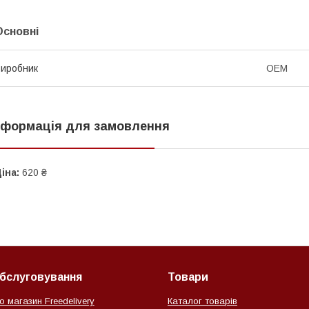
Основні
иробник
OEM
нформація для замовлення
іна:
620 ₴
обслуговування
Товари
о магазин Freedelivery
Каталог товарів