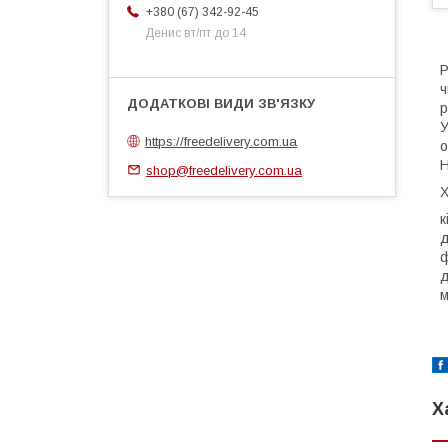
+380 (67) 342-92-45
Денис вт/пт до 14
Р
ч
р
У
https://freedelivery.com.ua
о
Н
shop@freedelivery.com.ua
Х
к
д
ф
д
м
Х