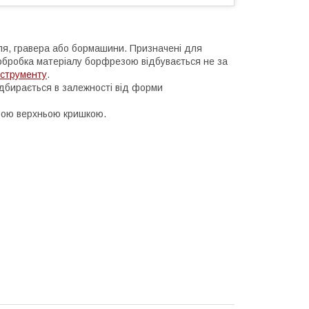
я, гравера або бормашини. Призначені для
 обробка матеріалу борфрезою відбувається не за
нструменту
.
ідбирається в залежності від форми
орою верхньою кришкою.