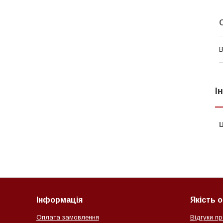
В
І
Ц
Інформація
Якість 
Оплата замовлення
Відгуки пр