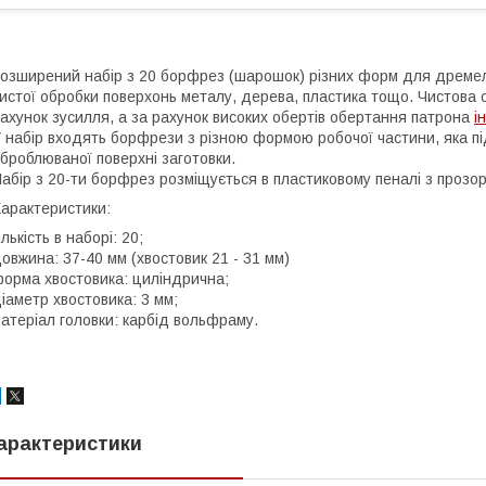
озширений набір з 20 борфрез (шарошок) різних форм для дремел
истої обробки поверхонь металу, дерева, пластика тощо. Чистова
ахунок зусилля, а за рахунок високих обертів обертання патрона
і
 набір входять борфрези з різною формою робочої частини, яка п
броблюваної поверхні заготовки.
абір з 20-ти борфрез розміщується в пластиковому пеналі з проз
арактеристики:
ількість в наборі: 20;
овжина: 37-40 мм (хвостовик 21 - 31 мм)
орма хвостовика: циліндрична;
іаметр хвостовика: 3 мм;
атеріал головки: карбід вольфраму.
арактеристики