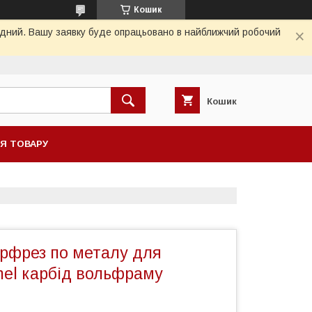
Кошик
хідний. Вашу заявку буде опрацьовано в найближчий робочий
Кошик
НЯ ТОВАРУ
орфрез по металу для
mel карбід вольфраму