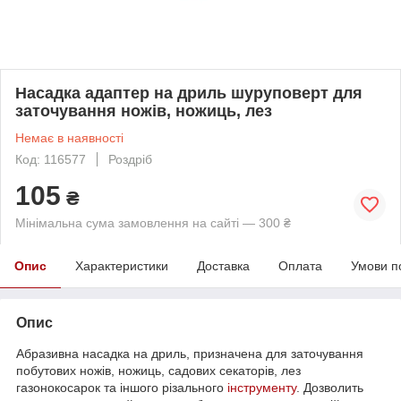
Насадка адаптер на дриль шуруповерт для
заточування ножів, ножиць, лез
Немає в наявності
Код: 116577
Роздріб
105
₴
Мінімальна сума замовлення на сайті — 300 ₴
Опис
Характеристики
Доставка
Оплата
Умови п
Опис
Абразивна насадка на дриль, призначена для заточування
побутових ножів, ножиць, садових секаторів, лез
газонокосарок та іншого різального
інструменту
. Дозволить