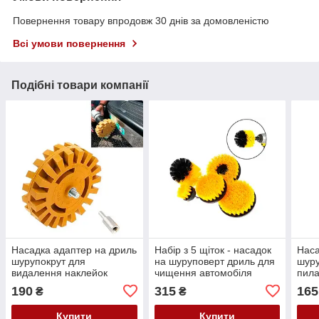
Повернення товару впродовж 30 днів за домовленістю
Всі умови повернення
Подібні товари компанії
Насадка адаптер на дриль
Набір з 5 щіток - насадок
Наса
шурупокрут для
на шуруповерт дриль для
шуру
видалення наклейок
чищення автомобіля
пила
скотча, гумова
190
315
165
₴
₴
Купити
Купити