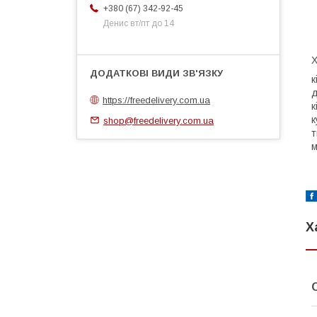
+380 (67) 342-92-45
Денис вт/пт до 14
Х
к
д
https://freedelivery.com.ua
к
к
shop@freedelivery.com.ua
т
м
Х