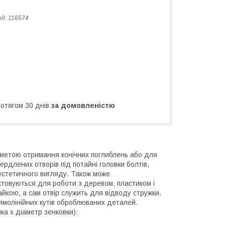
од:
116574
ротягом 30 днів
за домовленістю
з метою отримання конічних поглиблень або для
рдлених отворів під потайні головки болтів,
 естетичного вигляду. Також може
стовуються для роботи з деревом, пластиком і
йкою, а сам отвір служить для відводу стружки.
ямолінійних кутів оброблюваних деталей.
ка х діаметр зенковки):