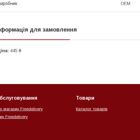
иробник
OEM
нформація для замовлення
іна:
445 ₴
обслуговування
Товари
о магазин Freedelivery
Каталог товарів
н Freedelivery