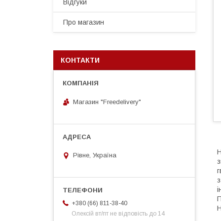
Відгуки
Про магазин
КОНТАКТИ
Магазин "Freedelivery"
Н
Рівне, Україна
з
г
з
і
П
+380 (66) 811-38-40
Н
Олексій вт/пт не відповість до 14