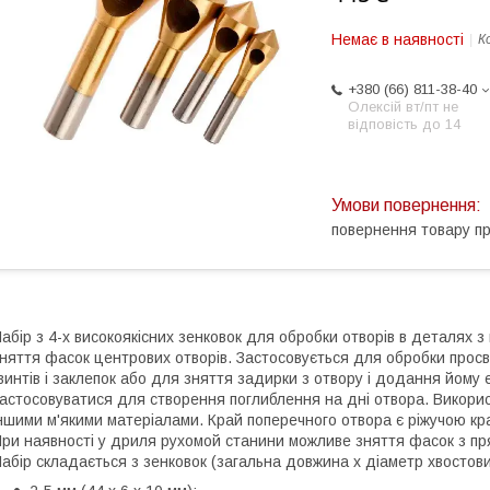
Немає в наявності
К
+380 (66) 811-38-40
Олексій вт/пт не
відповість до 14
повернення товару п
абір з 4-х високоякісних зенковок для обробки отворів в деталях 
няття фасок центрових отворів. Застосовується для обробки просве
винтів і заклепок або для зняття задирки з отвору і додання йому
астосовуватися для створення поглиблення на дні отвора. Викори
ншими м'якими матеріалами. Край поперечного отвора є ріжучою кра
ри наявності у дриля рухомой станини можливе зняття фасок з пр
абір складається з зенковок (загальна довжина х діаметр хвостови