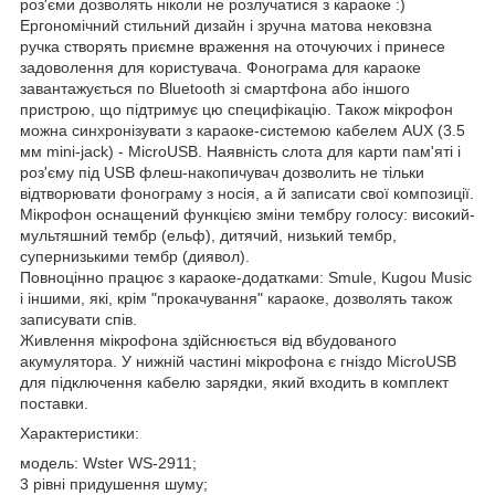
роз'єми дозволять ніколи не розлучатися з караоке :)
Ергономічний стильний дизайн і зручна матова нековзна
ручка створять приємне враження на оточуючих і принесе
задоволення для користувача. Фонограма для караоке
завантажується по Bluetooth зі смартфона або іншого
пристрою, що підтримує цю специфікацію. Також мікрофон
можна синхронізувати з караоке-системою кабелем AUX (3.5
мм mini-jack) - MicroUSB. Наявність слота для карти пам'яті і
роз'єму під USB флеш-накопичувач дозволить не тільки
відтворювати фонограму з носія, а й записати свої композиції.
Мікрофон оснащений функцією зміни тембру голосу: високий-
мультяшний тембр (ельф), дитячий, низький тембр,
супернизькими тембр (диявол).
Повноцінно працює з караоке-додатками: Smule, Kugou Music
і іншими, які, крім "прокачування" караоке, дозволять також
записувати спів.
Живлення мікрофона здійснюється від вбудованого
акумулятора. У нижній частині мікрофона є гніздо MicroUSB
для підключення кабелю зарядки, який входить в комплект
поставки.
Характеристики:
модель: Wster WS-2911;
3 рівні придушення шуму;