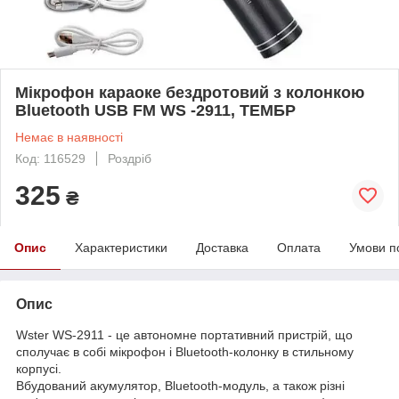
Мікрофон караоке бездротовий з колонкою
Bluetooth USB FM WS -2911, ТЕМБР
Немає в наявності
Код: 116529
Роздріб
325
₴
Опис
Характеристики
Доставка
Оплата
Умови п
Опис
Wster WS-2911 - це автономне портативний пристрій, що
сполучає в собі мікрофон і Bluetooth-колонку в стильному
корпусі.
Вбудований акумулятор, Bluetooth-модуль, а також різні