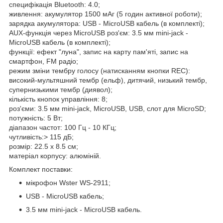
специфікація Bluetooth: 4.0;
живлення: акумулятор 1500 мАг (5 годин активної роботи);
зарядка акумулятора: USB - MicroUSB кабель (в комплекті);
AUX-функція через MicroUSB роз'єм: 3.5 мм mini-jack -
MicroUSB кабель (в комплекті);
функції: ефект "луна", запис на карту пам'яті, запис на
смартфон, FM радіо;
режим зміни тембру голосу (натисканням кнопки REC):
високий-мультяшний тембр (ельф), дитячий, низький тембр,
супернизькими тембр (диявол);
кількість кнопок управління: 8;
роз'єми: 3.5 мм mini-jack, MicroUSB, USB, слот для MicroSD;
потужність: 5 Вт;
діапазон частот: 100 Гц - 10 КГц;
чутливість:> 115 дБ;
розмір: 22.5 х 8.5 см;
матеріал корпусу: алюміній.
Комплект поставки:
мікрофон Wster WS-2911;
USB - MicroUSB кабель;
3.5 мм mini-jack - MicroUSB кабель.