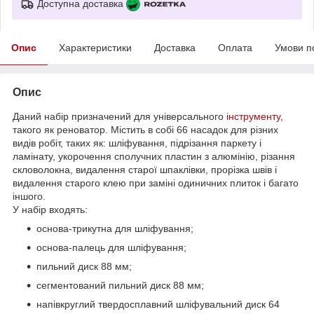
Доступна доставка
Опис
Характеристики
Доставка
Оплата
Умови п
Опис
Даний набір призначений для універсального
інструменту
,
такого як реноватор. Містить в собі 66 насадок для різних
видів робіт, таких як: шліфування, підрізання паркету і
ламінату, укорочення сполучних пластин з алюмінію, різання
скловолокна, видалення старої шпаклівки, прорізка швів і
видалення старого клею при заміні одиничних плиток і багато
іншого.
У набір входять:
основа-трикутна для шліфування;
основа-палець для шліфування;
пильний диск 88 мм;
сегментований пильний диск 88 мм;
напівкруглий твердосплавний шліфувальний диск 64