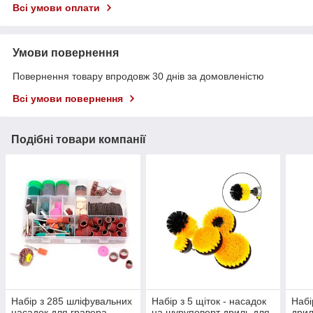
Всі умови оплати
Умови повернення
Повернення товару впродовж 30 днів за домовленістю
Всі умови повернення
Подібні товари компанії
Набір з 285 шліфувальних
Набір з 5 щіток - насадок
Набі
насадок для гравера
на шуруповерт дриль для
дрил