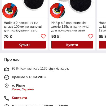
Набір з 2 вовняних кіл
Набір з 2 вовняних кіл
Наса
дисків 100мм на липучці
дисків 125мм на липучці
шліф
для полірування авто
для полірування авто
12м
диск
70
90
65
₴
₴
Купити
Купити
Про нас
98% позитивних з 1185 відгуків за рік
Працює з 13.03.2013
м. Рівне
Рівне, Україна
Контакти