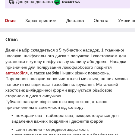
Доступна доставка
Опис
Характеристики
Доставка
Оплата
Умови п
Опис
Даний набір складається з 5 губчастих насадок, 1 тканинної
насадки, шліфувального диска з липучкою і хвостовиком для
установки в кутову шліфувальну машину або дриль. Насадки
призначені для полірування лакофарбового покриття
автомобіля
, а також меблів і інших різних поверхонь.
Поролонові насадки легко чистяться і миються, на них можна
наносити всі види паст і засобів полірування. Металевий
хвостовик циліндричної форми вкручується різьбовою
стороною в диск з липучкою.
Губчасті насадки відрізняються жорсткістю, а також
призначенням в залежності від кольору:
помаранчева - найжорсткіша, використовується для
видалення важких подряпин і дефектів фарби;
синя і зелена - середньої жорсткості,
використовуються для доопрацювання оброблюваної