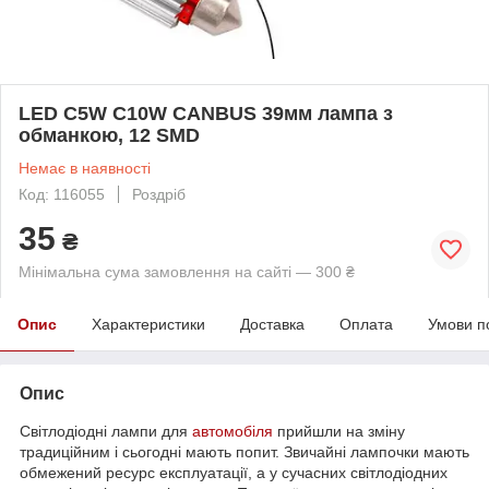
LED C5W C10W CANBUS 39мм лампа з
обманкою, 12 SMD
Немає в наявності
Код: 116055
Роздріб
35
₴
Мінімальна сума замовлення на сайті — 300 ₴
Опис
Характеристики
Доставка
Оплата
Умови п
Опис
Світлодіодні лампи для
автомобіля
прийшли на зміну
традиційним і сьогодні мають попит. Звичайні лампочки мають
обмежений ресурс експлуатації, а у сучасних світлодіодних