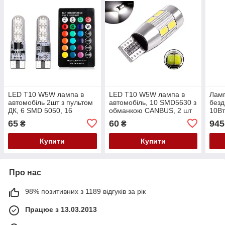
LED T10 W5W лампа в
LED T10 W5W лампа в
Ламп
автомобіль 2шт з пультом
автомобіль, 10 SMD5630 з
безд
ДК, 6 SMD 5050, 16
обманкою CANBUS, 2 шт
10Вт
кольорів
65
60
945
₴
₴
Купити
Купити
Про нас
98% позитивних з 1189 відгуків за рік
Працює з 13.03.2013