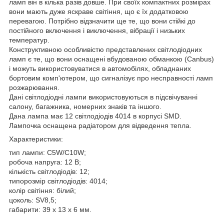
ламп він в кілька разів довше. При своїх компактних розмірах
вони мають дуже яскраве світіння, що є їх додатковою
перевагою. Потрібно відзначити ще те, що вони стійкі до
постійного включення і виключення, вібрації і низьких
температур.
Конструктивною особливістю представлених світлодіодних
ламп є те, що вони оснащені вбудованою обманкою (Canbus)
і можуть використовуватися в автомобілях, обладнаних
бортовим комп'ютером, що сигналізує про несправності ламп
розжарювання.
Дані світлодіодні лампи використовуються в підсвічуванні
салону, багажника, номерних знаків та іншого.
Дана лампа має 12 світлодіодів 4014 в корпусі SMD.
Лампочка оснащена радіатором для відведення тепла.
Характеристики:
тип лампи: C5W/C10W;
робоча напруга: 12 В;
кількість світлодіодів: 12;
типорозмір світлодіодів: 4014;
колір світіння: білий;
цоколь: SV8,5;
габарити: 39 х 13 х 6 мм.