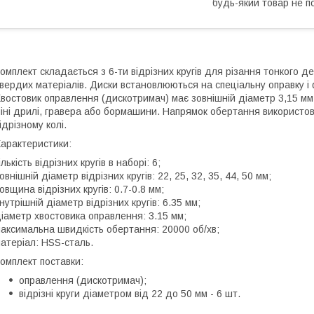
будь-який товар не п
омплект складається з 6-ти відрізних кругів для різання тонкого д
вердих матеріалів. Диски встановлюються на спеціальну оправку і
востовик оправлення (дискотримач) має зовнішній діаметр 3,15 мм
іні дрилі, гравера або бормашини. Напрямок обертання використо
ідрізному колі.
арактеристики:
ількість відрізних кругів в наборі: 6;
овнішній діаметр відрізних кругів: 22, 25, 32, 35, 44, 50 мм;
овщина відрізних кругів: 0.7-0.8 мм;
нутрішній діаметр відрізних кругів: 6.35 мм;
іаметр хвостовика оправлення: 3.15 мм;
аксимальна швидкість обертання: 20000 об/хв;
атеріал: HSS-сталь.
омплект поставки:
оправлення (дискотримач);
відрізні круги діаметром від 22 до 50 мм - 6 шт.