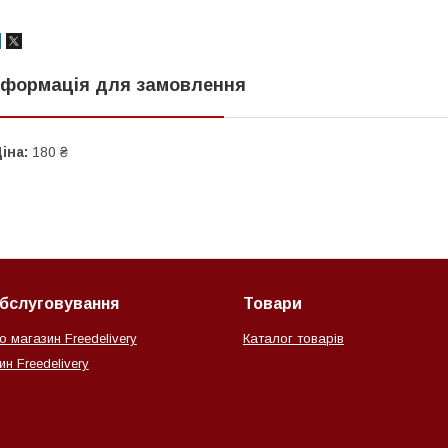
нформація для замовлення
іна:
180 ₴
обслуговування
Товари
о магазин Freedelivery
Каталог товарів
н Freedelivery