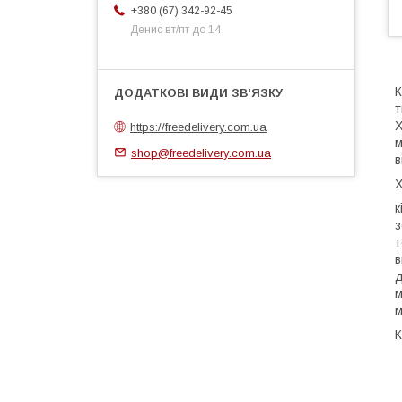
+380 (67) 342-92-45
Денис вт/пт до 14
К
т
Х
https://freedelivery.com.ua
м
shop@freedelivery.com.ua
в
Х
к
з
т
в
д
м
м
К