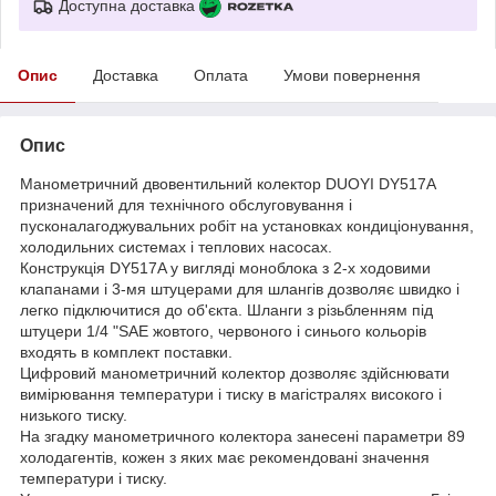
Доступна доставка
Опис
Доставка
Оплата
Умови повернення
Опис
Манометричний двовентильний колектор DUOYI DY517A
призначений для технічного обслуговування і
пусконалагоджувальних робіт на установках кондиціонування,
холодильних системах і теплових насосах.
Конструкція DY517A у вигляді моноблока з 2-х ходовими
клапанами і 3-мя штуцерами для шлангів дозволяє швидко і
легко підключитися до об'єкта. Шланги з різьбленням під
штуцери 1/4 "SAE жовтого, червоного і синього кольорів
входять в комплект поставки.
Цифровий манометричний колектор дозволяє здійснювати
вимірювання температури і тиску в магістралях високого і
низького тиску.
На згадку манометричного колектора занесені параметри 89
холодагентів, кожен з яких має рекомендовані значення
температури і тиску.