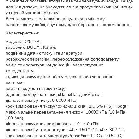
У комплект поставки входять два температурних зонда. Гнізда
для їх підключення знаходяться під прогумованими кришками
у верхній частині приладу.
Весь комплект поставки розміщується в міцному
пластиковому кейсі, зручному для зберігання і переміщення.
Характеристики:
модель: DY517A;
виробник: DUOYI, Китай;
подвійний датчик тиску і температури;
розрахунок перегріву і переохолодження холодоагенту;
вимір температури конденсації і випаровування
холодоагенту;
індикація вакууму при обслуговуванні або заповненні
системи;
вимір швидкості витоку тиску;
одиниці виміру: бар, пси, кПа, мПа, дюйм рт.ст.;
діапазон виміру тиску: 0-6000 кПа;
крок вимірювання тиску/похибка: 1 кПа / ± 0.5% (FS) + 5dgt;
максимальне перевантаження тиском: 10000 кПа (10 МПа,
100 бар);
діапазон вакуумних вимірювань: -101 ~ 0 кПа;
діапазон виміру температури: -40 ~ 150 ° C / -40 ~ 302 ° F;
крок вимірювання температури/похибка: 1 ° C / ± 0.5 ° C;