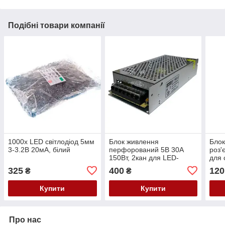
Подібні товари компанії
1000x LED світлодіод 5мм
Блок живлення
Блок
3-3.2В 20мА, білий
перфорований 5В 30А
роз'
150Вт, 2кан для LED-
для 
стрічок CCTV, UAlectric
4мм,
325
400
120
₴
₴
Купити
Купити
Про нас