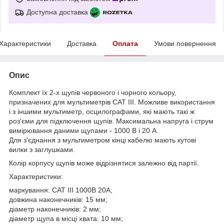
Доступна доставка
Характеристики
Доставка
Оплата
Умови повернення
Опис
Комплект їх 2-х щупів червоного і чорного кольору,
призначених для мультиметрів CAT III. Можливе використання
і з іншими мультиметр, осцилографами, які мають такі ж
роз'єми для підключення щупів. Максимальна напруга і струм
вимірювання даними щупами - 1000 В і 20 А.
Для з'єднання з мультиметром кінці кабелю мають кутові
вилки з заглушками.
Колір корпусу щупів може відрізнятися залежно від партії.
Характеристики:
маркування: CAT III 1000В 20А;
довжина наконечників: 15 мм;
діаметр наконечників: 2 мм;
діаметр щупа в місці хвата: 10 мм;