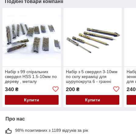
Подібні товари компанії
Набір з 99 спіральних
Набір з 5 свердел 3-10мм
Набі
свердел HSS 1.5-10мм по
по склу кераміці для
зенк
дереву , металу
шурупокрута 6 - гранні
для 
гран
340
200
240
₴
₴
Купити
Купити
Про нас
98% позитивних з 1189 відгуків за рік