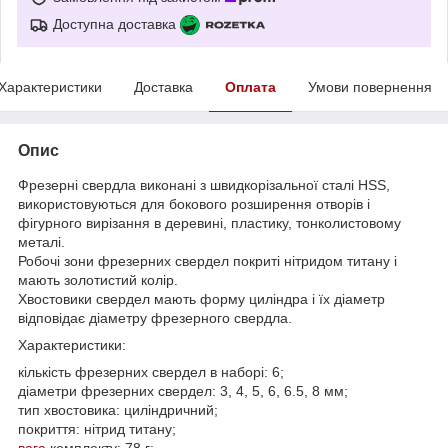
Доступна доставка
Характеристики
Доставка
Оплата
Умови повернення
Опис
Фрезерні свердла виконані з швидкорізальної сталі HSS,
використовуються для бокового розширення отворів і
фігурного вирізання в деревині, пластику, тонколистовому
металі.
Робочі зони фрезерних свердел покриті нітридом титану і
мають золотистий колір.
Хвостовики свердел мають форму циліндра і їх діаметр
відповідає діаметру фрезерного свердла.
Характеристики:
кількість фрезерних свердел в наборі: 6;
діаметри фрезерних свердел: 3, 4, 5, 6, 6.5, 8 мм;
тип хвостовика: циліндричний;
покриття: нітрид титану;
вага
комплекту: 78 г;